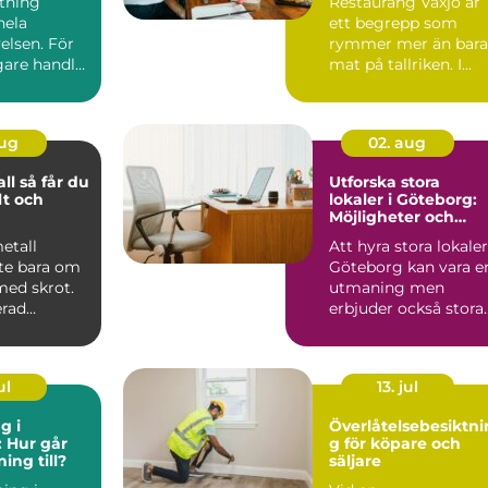
stning
Restaurang Växjö är
hela
ett begrepp som
elsen. För
rymmer mer än bara
are handlar
mat på tallriken. I...
m att äga
aug
02. aug
år du
Utforska stora
lt och
lokaler i Göteborg:
Möjligheter och
rycket
innovation
metall
Att hyra stora lokaler
nte bara om
Göteborg kan vara e
 med skrot.
utmaning men
erad
erbjuder också stora
t kan bli en
möjl...
ul
13. jul
g i
Överlåtelsebesiktni
 Hur går
g för köpare och
ing till?
säljare