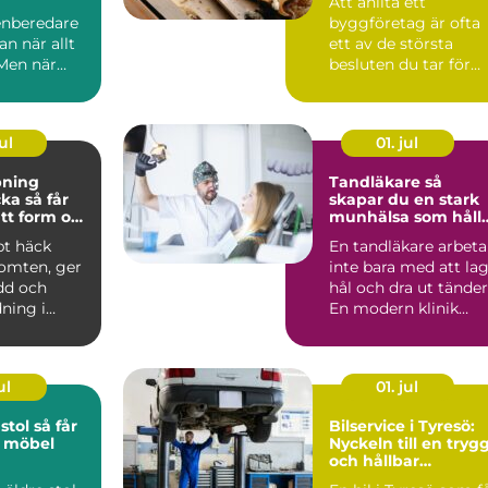
Att anlita ett
nberedare
byggföretag är ofta
an när allt
ett av de största
 Men när
besluten du tar för
ötsligt blir
ditt he...
rä...
ul
01. jul
pning
Tandläkare så
å får
skapar du en stark
tt form och
munhälsa som håll
lsa
hela livet
pt häck
En tandläkare arbeta
tomten, ger
inte bara med att la
dd och
hål och dra ut tänder
ning i
En modern klinik
n.
fokuserar lika ...
är häc...
ul
01. jul
 så får
Bilservice i Tyresö:
d möbel
Nyckeln till en tryg
och hållbar
bilvardag