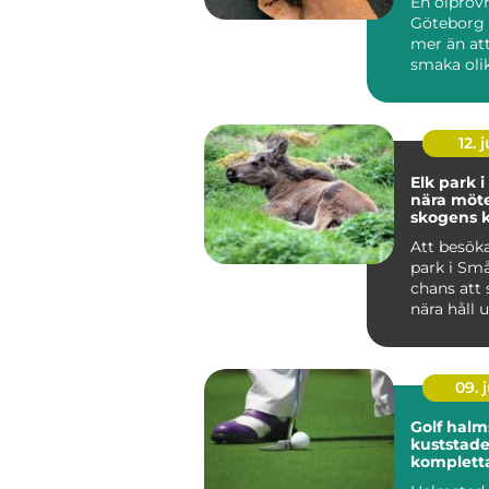
En ölprovn
Göteborg
mer än att
smaka olik
Många s...
12. j
Elk park 
nära möt
skogens 
Att besöka
park i Sm
chans att 
nära håll 
trygga oc
for...
09. j
Golf halm
kuststad
komplett
golfupple