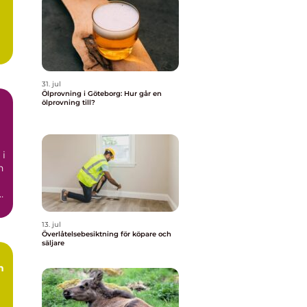
31. jul
Ölprovning i Göteborg: Hur går en
ölprovning till?
 i
n
13. jul
Överlåtelsebesiktning för köpare och
säljare
n