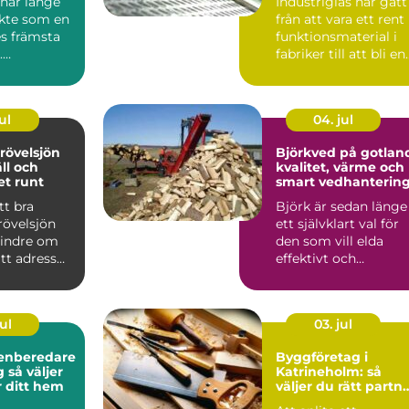
har länge
Industriglas har gått
ykte som en
från att vara ett rent
es främsta
funktionsmaterial i
.
fabriker till att bli en
ionen av
tydlig del...
..
ul
04. jul
rövelsjön
Björkved på gotlan
äll och
kvalitet, värme och
ret runt
smart vedhanterin
tt bra
Björk är sedan länge
övelsjön
ett självklart val för
indre om
den som vill elda
ätt adress
effektivt och
m att välja
samtidigt skapa
trivsel ...
ul
03. jul
enberedare
Byggföretag i
jer
Katrineholm: så
r ditt hem
väljer du rätt partn
för ditt projekt