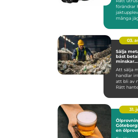
Rätt utru
förändrar 
jaktupplev
många jäg
det inte o
mest pr...
03. 
Sälja metall så f
bäst beta
minskar
klimatavt
Att sälja 
handlar i
att bli av
Rätt hant
metallskro
vär...
31. j
Ölprovnin
Göteborg:
en ölprovn