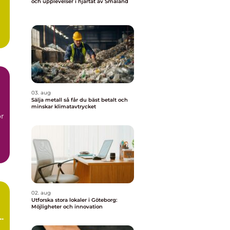
och upplevelser i hjärtat av Småland
03. aug
Sälja metall så får du bäst betalt och
minskar klimatavtrycket
ör
..
02. aug
Utforska stora lokaler i Göteborg:
Möjligheter och innovation
h
t