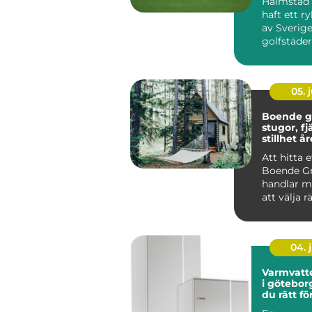
Halmstad 
haft ett r
av Sverig
golfstäder
Kombinat
havsnära b.
05. j
Boende g
stugor, fj
stillhet å
Att hitta e
Boende Gr
handlar m
att välja r
och mer o
vil...
04. j
Varmvatt
i göteborg så väl
du rätt fö