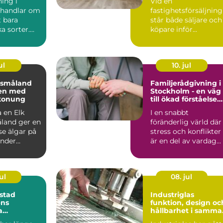
ing i
Vid en
 handlar om
fastighetsförsäljning
 bara
står både säljare och
a sorter.
köpare inför...
ul
10. jul
i småland
Familjerådgivning i
en med
Stockholm - en väg
konung
till ökad förståelse
och harmoni
 en Elk
I en snabbt
åland ger en
föränderlig värld där
se älgar på
stress och konflikter
under
är en del av vardag...
h ordnade
ul
08. jul
stad
Industriglas
ens
funktion, design oc
a
hållbarhet i samma
velse
lösning