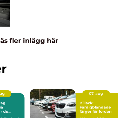
äs fler inlägg här
er
aug
07. aug
tag
Billack:
Färdigblandade
r du
färger för fordon
vets