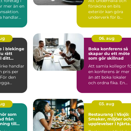
tt företag i
Att underhålla och
 affär
är mer än en
försköna en bils
ansaktion.
exteriör kan göra
 handlar
underverk för b...
 läm...
aug
06. aug
e i blekinge
Boka konferens så
du rätt
skapar du ett möte
l ditt
som gör skillnad
ekt
irke handlar
Att samla kollegor f
 pris per
en konferens är mer
 För den
än att boka lokaler
bygga
och ordna fika. En
snyggt och
genomtänkt konfere.
aug
03. aug
ehör som
Restaurang i Växjö:
från
Smaker, miljöer oc
ning till
upplevelser i hjärta
kdetalj
av Småland