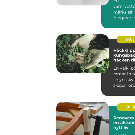
En
varmvatte
märks säll
fungerar.
duschen pl
kall eller el
02. j
Häckklip
kungsbacka s
häcken rä
bättre hä
En välklip
ramar in 
insynssky
skapar ord
trädgårde
Samtidigt 
01. j
Renovera stol
en älska
nytt liv