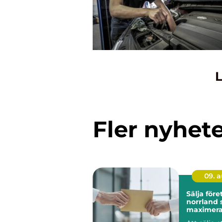
L
Fler nyhet
09. 
Sälja före
norrland så
maximera
värdet i li