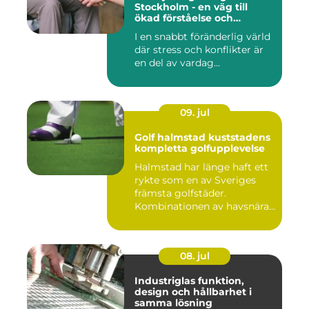
Stockholm - en väg till
ökad förståelse och
harmoni
I en snabbt föränderlig värld
där stress och konflikter är
en del av vardag...
09. jul
Golf halmstad kuststadens
kompletta golfupplevelse
Halmstad har länge haft ett
rykte som en av Sveriges
främsta golfstäder.
Kombinationen av havsnära
b...
08. jul
Industriglas funktion,
design och hållbarhet i
samma lösning