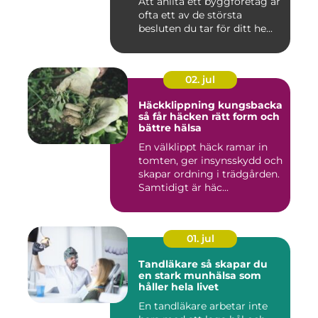
Att anlita ett byggföretag är
ofta ett av de största
besluten du tar för ditt he...
02. jul
Häckklippning kungsbacka
så får häcken rätt form och
bättre hälsa
En välklippt häck ramar in
tomten, ger insynsskydd och
skapar ordning i trädgården.
Samtidigt är häc...
01. jul
Tandläkare så skapar du
en stark munhälsa som
håller hela livet
En tandläkare arbetar inte