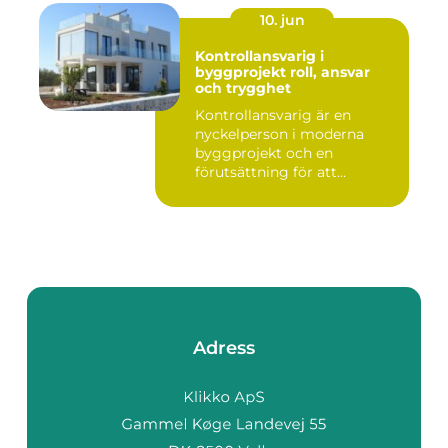
10. jun
Kontrollansvarig i
byggprojekt roll, ansvar
och trygghet
Kontrollansvarig är en
nyckelperson i moderna
byggprojekt och en
förutsättning för att
bygglovsplikt...
Adress