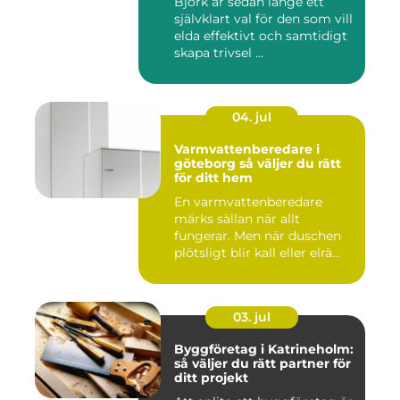
Björk är sedan länge ett
självklart val för den som vill
elda effektivt och samtidigt
skapa trivsel ...
04. jul
Varmvattenberedare i
göteborg så väljer du rätt
för ditt hem
En varmvattenberedare
märks sällan när allt
fungerar. Men när duschen
plötsligt blir kall eller elrä...
03. jul
Byggföretag i Katrineholm:
så väljer du rätt partner för
ditt projekt