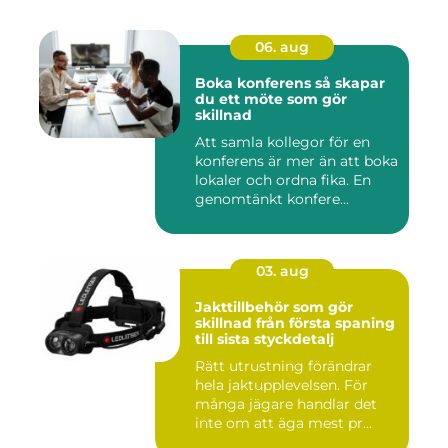
06. aug
Boka konferens så skapar
du ett möte som gör
skillnad
Att samla kollegor för en
konferens är mer än att boka
lokaler och ordna fika. En
genomtänkt konfere...
03. aug
Jakttillbehör som gör
skillnad från första spaning
till sista styckdetalj
Rätt utrustning förändrar
hela jaktupplevelsen. För
många jägare handlar det
inte om att äga mest pr...