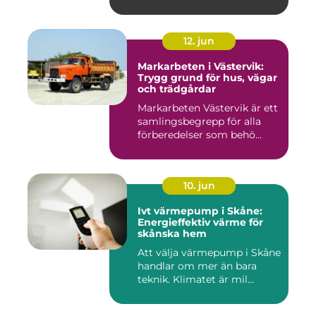
12. jun
Markarbeten i Västervik:
Trygg grund för hus, vägar
och trädgårdar
Markarbeten Västervik är ett
samlingsbegrepp för alla
förberedelser som behö...
10. jun
Ivt värmepump i Skåne:
Energieffektiv värme för
skånska hem
Att välja värmepump i Skåne
handlar om mer än bara
teknik. Klimatet är mil...