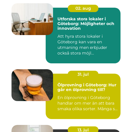
02. aug
Utforska stora lokaler i
Göteborg: Möjligheter och
innovation
Att hyra stora lokaler i
Göteborg kan vara en
utmaning men erbjuder
också stora möjl...
31. jul
Ölprovning i Göteborg: Hur
går en ölprovning till?
En ölprovning i Göteborg
handlar om mer än att bara
smaka olika sorter. Många s...
13. jul