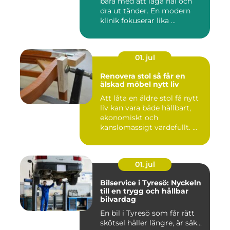
bara med att laga hål och
dra ut tänder. En modern
klinik fokuserar lika ...
01. jul
Renovera stol så får en
älskad möbel nytt liv
Att låta en äldre stol få nytt
liv kan vara både hållbart,
ekonomiskt och
känslomässigt värdefullt. ...
01. jul
Bilservice i Tyresö: Nyckeln
till en trygg och hållbar
bilvardag
En bil i Tyresö som får rätt
skötsel håller längre, är säk...