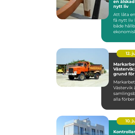
en älska
nytt liv
Att låta en
få nytt liv
både hållb
ekonomis
känslomäs
värdefullt. .
12. j
Markarbet
Västervik
grund för
och trädg
Markarbe
Västervik 
samlingsb
alla förbe
som behö..
10. 
Kontrollan