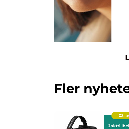
L
Fler nyhet
03. 
Jakttillb