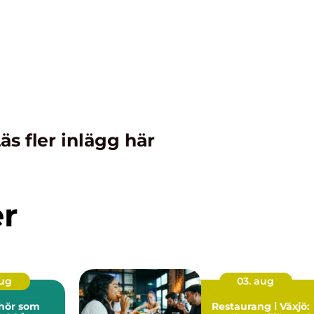
äs fler inlägg här
er
aug
03. aug
ehör som
Restaurang i Växjö: