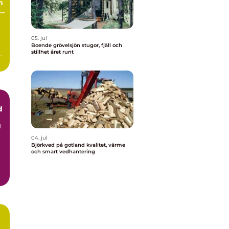
h
05. jul
Boende grövelsjön stugor, fjäll och
stillhet året runt
d
g
04. jul
Björkved på gotland kvalitet, värme
och smart vedhantering