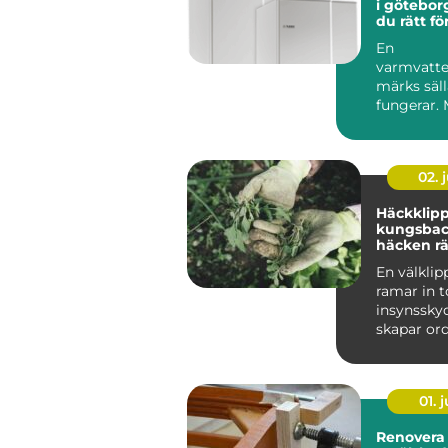
i göteborg så väl
du rätt fö
En
varmvatte
märks säll
fungerar.
duschen pl
kall eller el
02. j
Häckklip
kungsbacka s
häcken rä
bättre hä
En välklip
ramar in 
insynssky
skapar ord
trädgårde
Samtidigt 
01. j
Renovera stol