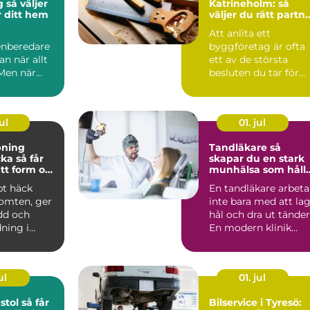
jer
Katrineholm: så
r ditt hem
väljer du rätt partn
för ditt projekt
Att anlita ett
nberedare
byggföretag är ofta
an när allt
ett av de största
 Men när
besluten du tar för
ötsligt blir
ditt he...
rä...
ul
01. jul
pning
Tandläkare så
å får
skapar du en stark
tt form och
munhälsa som håll
lsa
hela livet
pt häck
En tandläkare arbeta
tomten, ger
inte bara med att la
dd och
hål och dra ut tänder
ning i
En modern klinik
n.
fokuserar lika ...
är häc...
ul
01. jul
 så får
Bilservice i Tyresö: