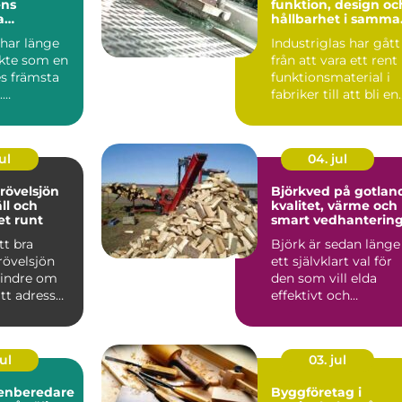
ens
funktion, design oc
a
hållbarhet i samma
velse
lösning
har länge
Industriglas har gått
ykte som en
från att vara ett rent
es främsta
funktionsmaterial i
.
fabriker till att bli en
ionen av
tydlig del...
..
ul
04. jul
rövelsjön
Björkved på gotlan
äll och
kvalitet, värme och
ret runt
smart vedhanterin
tt bra
Björk är sedan länge
övelsjön
ett självklart val för
indre om
den som vill elda
ätt adress
effektivt och
m att välja
samtidigt skapa
trivsel ...
ul
03. jul
enberedare
Byggföretag i