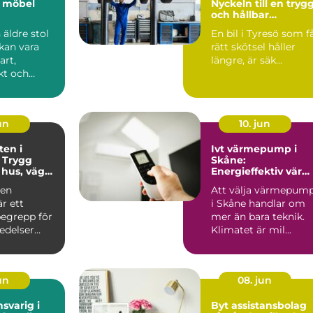
d möbel
Nyckeln till en tryg
och hållbar
bilvardag
 äldre stol
En bil i Tyresö som f
 kan vara
rätt skötsel håller
art,
längre, är säk...
kt och
sigt
..
un
10. jun
en i
Ivt värmepump i
: Trygg
Skåne:
 hus, vägar
Energieffektiv vär
årdar
för skånska hem
ten
Att välja värmepum
är ett
i Skåne handlar om
egrepp för
mer än bara teknik.
redelser
Klimatet är mil...
.
jun
08. jun
svarig i
Byt assistansbolag