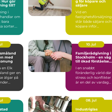
 Hur går
g för köpare och
ing till?
säljare
ing i
Vid en
 handlar om
fastighetsförsäljning
 bara
står både säljare och
a sorter.
köpare inför...
ul
10. jul
i småland
Familjerådgivning i
en med
Stockholm - en väg
konung
till ökad förståelse
och harmoni
 en Elk
I en snabbt
åland ger en
föränderlig värld där
se älgar på
stress och konflikter
under
är en del av vardag...
h ordnade
ul
08. jul
stad
Industriglas