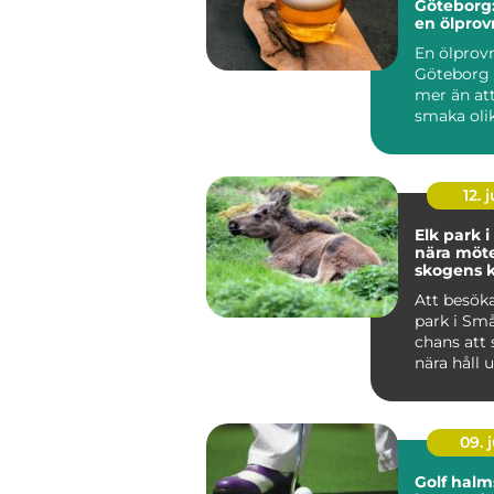
Göteborg:
en ölprovn
En ölprovn
Göteborg
mer än att
smaka olik
Många s...
12. j
Elk park 
nära möt
skogens 
Att besöka
park i Sm
chans att 
nära håll 
trygga oc
for...
09. j
Golf halm