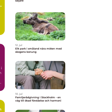
h
säljare
t
12. jul
Elk park i småland nära möten med
skogens konung
 i
n
10. jul
Familjerådgivning i Stockholm - en
väg till ökad förståelse och harmoni
n