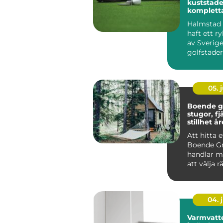
kuststad
komplett
golfupple
Halmstad 
haft ett r
av Sverig
golfstäder
Kombinat
havsnära b.
05. j
Boende g
stugor, fj
stillhet å
Att hitta e
Boende Gr
handlar m
att välja r
och mer o
vil...
04. j
Varmvatt