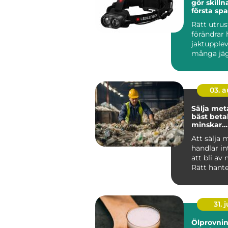
gör skillnad 
första spa
sista styc
Rätt utru
förändrar 
jaktupplev
många jäg
det inte o
mest pr...
03. 
Sälja metall så f
bäst beta
minskar
klimatavt
Att sälja 
handlar i
att bli av
Rätt hant
metallskro
vär...
31. j
Ölprovnin