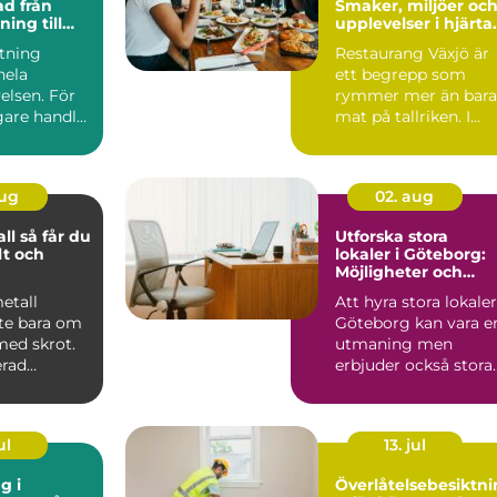
från
Smaker, miljöer oc
ning till
upplevelser i hjärta
kdetalj
av Småland
stning
Restaurang Växjö är
hela
ett begrepp som
elsen. För
rymmer mer än bara
are handlar
mat på tallriken. I...
m att äga
aug
02. aug
år du
Utforska stora
lt och
lokaler i Göteborg:
Möjligheter och
rycket
innovation
metall
Att hyra stora lokaler
nte bara om
Göteborg kan vara e
 med skrot.
utmaning men
erad
erbjuder också stora
t kan bli en
möjl...
ul
13. jul
g i
Överlåtelsebesiktni