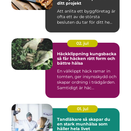
ditt projekt
Att anlita ett byggföretag är
ofta ett av de största
besluten du tar för ditt he...
02. jul
Häckklippning kungsbacka
så får häcken rätt form och
bättre hälsa
En välklippt häck ramar in
tomten, ger insynsskydd och
skapar ordning i trädgården.
Samtidigt är häc...
01. jul
Tandläkare så skapar du
en stark munhälsa som
håller hela livet