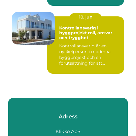
10. jun
Kontrollansvarig i
byggprojekt roll, ansvar
och trygghet
Kontrollansvarig är en
nyckelperson i moderna
byggprojekt och en
förutsättning för att
bygglovsplikt...
Adress