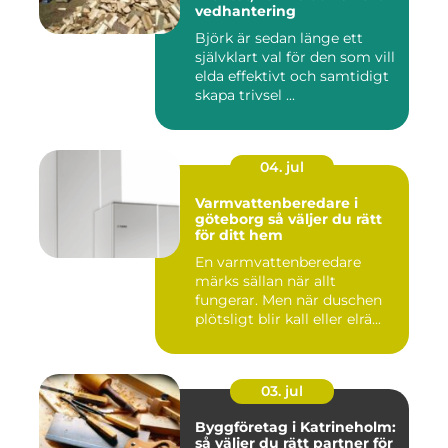
vedhantering
Björk är sedan länge ett
självklart val för den som vill
elda effektivt och samtidigt
skapa trivsel ...
04. jul
Varmvattenberedare i
göteborg så väljer du rätt
för ditt hem
En varmvattenberedare
märks sällan när allt
fungerar. Men när duschen
plötsligt blir kall eller elrä...
03. jul
Byggföretag i Katrineholm:
så väljer du rätt partner för