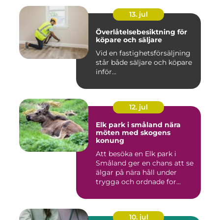
13. jul
Överlåtelsebesiktning för
köpare och säljare
Vid en fastighetsförsäljning
står både säljare och köpare
inför...
12. jul
Elk park i småland nära
möten med skogens
konung
Att besöka en Elk park i
Småland ger en chans att se
älgar på nära håll under
trygga och ordnade for...
10. jul