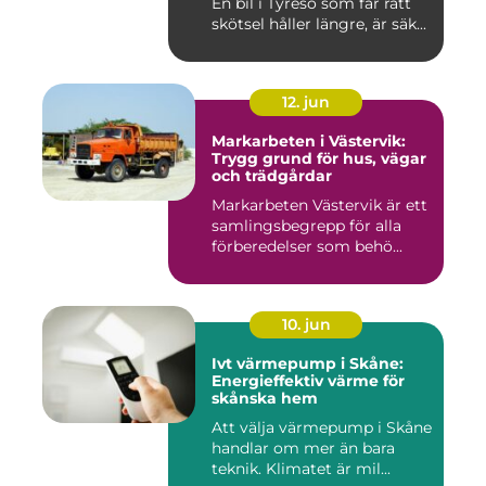
En bil i Tyresö som får rätt
skötsel håller längre, är säk...
12. jun
Markarbeten i Västervik:
Trygg grund för hus, vägar
och trädgårdar
Markarbeten Västervik är ett
samlingsbegrepp för alla
förberedelser som behö...
10. jun
Ivt värmepump i Skåne:
Energieffektiv värme för
skånska hem
Att välja värmepump i Skåne
handlar om mer än bara
teknik. Klimatet är mil...