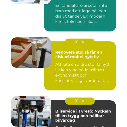
En tandläkare arbetar inte
bara med att laga hål och
dra ut tänder. En modern
klinik fokuserar lika ...
01. jul
Renovera stol så får en
älskad möbel nytt liv
Att låta en äldre stol få nytt
liv kan vara både hållbart,
ekonomiskt och
känslomässigt värdefullt. ...
01. jul
Bilservice i Tyresö: Nyckeln
till en trygg och hållbar
bilvardag