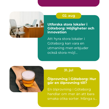
02. aug
Utforska stora lokaler i
Göteborg: Möjligheter och
innovation
Att hyra stora lokaler i
Göteborg kan vara en
utmaning men erbjuder
också stora möjl...
31. jul
Ölprovning i Göteborg: Hur
går en ölprovning till?
En ölprovning i Göteborg
handlar om mer än att bara
smaka olika sorter. Många s...