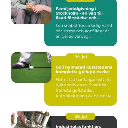
Familjerådgivning i
Stockholm - en väg till
ökad förståelse och
harmoni
I en snabbt föränderlig värld
där stress och konflikter är
en del av vardag...
09. jul
Golf halmstad kuststadens
kompletta golfupplevelse
Halmstad har länge haft ett
rykte som en av Sveriges
främsta golfstäder.
Kombinationen av havsnära
b...
08. jul
Industriglas funktion,