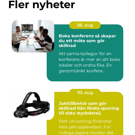
Fler nyheter
06. aug
Boka konferens så skapar
du ett möte som gör
skillnad
Att samla kollegor för en
konferens är mer än att boka
lokaler och ordna fika. En
genomtänkt konfere...
03. aug
Jakttillbehör som gör
skillnad från första spaning
till sista styckdetalj
Rätt utrustning förändrar
hela jaktupplevelsen. För
många jägare handlar det