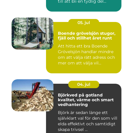
till att bli en tydlig del...
05. jul
Boende grövelsjön stugor,
fjäll och stillhet året runt
Att hitta ett bra Boende
Grövelsjön handlar mindre
om att välja rätt adress och
mer om att välja vil...
04. jul
Björkved på gotland
kvalitet, värme och smart
vedhantering
Björk är sedan länge ett
självklart val för den som vill
elda effektivt och samtidigt
skapa trivsel ...