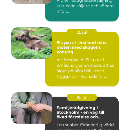
Vid en fastighetsförsäljning
står både säljare och köpare
inför...
12. jul
Elk park i småland nära
möten med skogens
konung
Att besöka en Elk park i
Småland ger en chans att se
älgar på nära håll under
trygga och ordnade for...
10. jul
Familjerådgivning i
Stockholm - en väg till
ökad förståelse och
harmoni
I en snabbt föränderlig värld