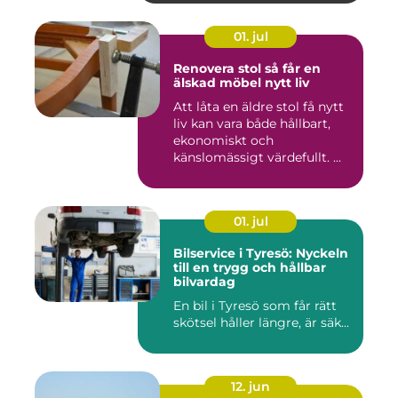
01. jul
Renovera stol så får en
älskad möbel nytt liv
Att låta en äldre stol få nytt
liv kan vara både hållbart,
ekonomiskt och
känslomässigt värdefullt. ...
01. jul
Bilservice i Tyresö: Nyckeln
till en trygg och hållbar
bilvardag
En bil i Tyresö som får rätt
skötsel håller längre, är säk...
12. jun