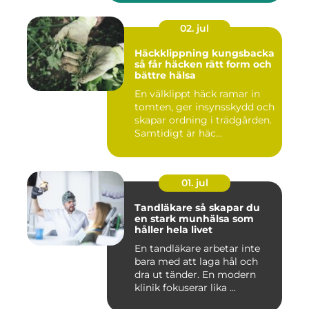
02. jul
Häckklippning kungsbacka
så får häcken rätt form och
bättre hälsa
En välklippt häck ramar in
tomten, ger insynsskydd och
skapar ordning i trädgården.
Samtidigt är häc...
01. jul
Tandläkare så skapar du
en stark munhälsa som
håller hela livet
En tandläkare arbetar inte
bara med att laga hål och
dra ut tänder. En modern
klinik fokuserar lika ...