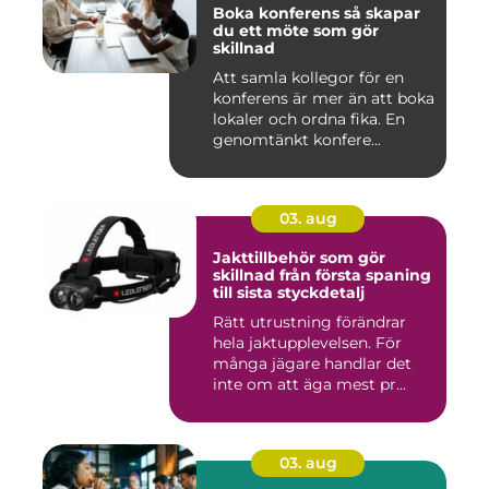
Boka konferens så skapar
du ett möte som gör
skillnad
Att samla kollegor för en
konferens är mer än att boka
lokaler och ordna fika. En
genomtänkt konfere...
03. aug
Jakttillbehör som gör
skillnad från första spaning
till sista styckdetalj
Rätt utrustning förändrar
hela jaktupplevelsen. För
många jägare handlar det
inte om att äga mest pr...
03. aug