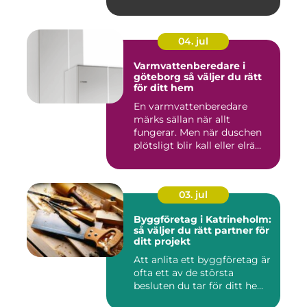
04. jul
Varmvattenberedare i
göteborg så väljer du rätt
för ditt hem
En varmvattenberedare
märks sällan när allt
fungerar. Men när duschen
plötsligt blir kall eller elrä...
03. jul
Byggföretag i Katrineholm:
så väljer du rätt partner för
ditt projekt
Att anlita ett byggföretag är
ofta ett av de största
besluten du tar för ditt he...