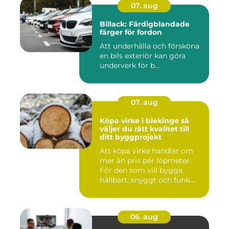
07. aug
Billack: Färdigblandade
färger för fordon
Att underhålla och försköna
en bils exteriör kan göra
underverk för b...
07. aug
Köpa virke i blekinge så
väljer du rätt kvalitet till
ditt byggprojekt
Att köpa virke handlar om
mer än pris per löpmeter.
För den som vill bygga
hållbart, snyggt och funk...
06. aug