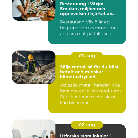
Restaurang i Växjö:
Smaker, miljöer och
upplevelser i hjärtat av
Småland
Restaurang Växjö är ett
begrepp som rymmer mer
än bara mat på tallriken. I...
03. aug
Sälja metall så får du bäst
betalt och minskar
klimatavtrycket
Att sälja metall handlar inte
bara om att bli av med skrot.
Rätt hanterad metallskrot
kan bli en vär...
02. aug
Utforska stora lokaler i