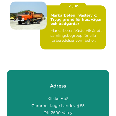
12. jun
Markarbeten i Västervik:
Trygg grund för hus, vägar
och trädgårdar
Markarbeten Västervik är ett
samlingsbegrepp för alla
förberedelser som behö...
Adress