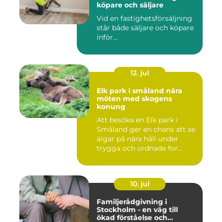
köpare och säljare
Vid en fastighetsförsäljning
står både säljare och köpare
inför...
12. jul
Elk park i småland nära
möten med skogens
konung
Att besöka en Elk park i
Småland ger en chans att se
älgar på nära håll under
trygga och ordnade for...
10. jul
Familjerådgivning i
Stockholm - en väg till
ökad förståelse och