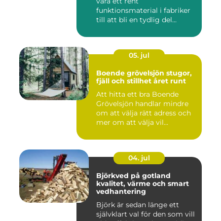
vara ett rent
funktionsmaterial i fabriker
till att bli en tydlig del...
05. jul
Boende grövelsjön stugor,
fjäll och stillhet året runt
Att hitta ett bra Boende
Grövelsjön handlar mindre
om att välja rätt adress och
mer om att välja vil...
04. jul
Björkved på gotland
kvalitet, värme och smart
vedhantering
Björk är sedan länge ett
självklart val för den som vill