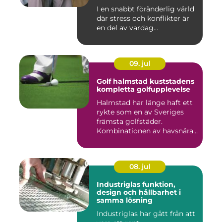
harmoni
I en snabbt föränderlig värld
där stress och konflikter är
en del av vardag...
09. jul
Golf halmstad kuststadens
kompletta golfupplevelse
Halmstad har länge haft ett
rykte som en av Sveriges
främsta golfstäder.
Kombinationen av havsnära
b...
08. jul
Industriglas funktion,
design och hållbarhet i
samma lösning
Industriglas har gått från att