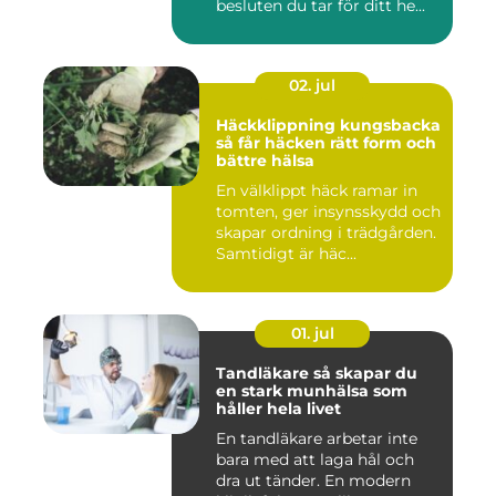
besluten du tar för ditt he...
02. jul
Häckklippning kungsbacka
så får häcken rätt form och
bättre hälsa
En välklippt häck ramar in
tomten, ger insynsskydd och
skapar ordning i trädgården.
Samtidigt är häc...
01. jul
Tandläkare så skapar du
en stark munhälsa som
håller hela livet
En tandläkare arbetar inte
bara med att laga hål och
dra ut tänder. En modern