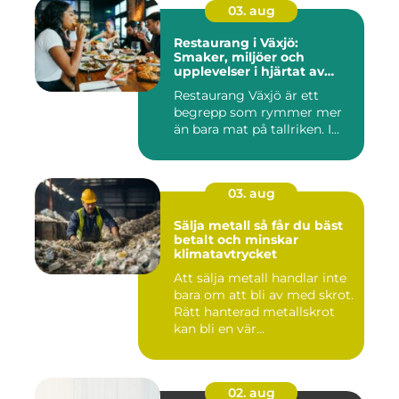
03. aug
Restaurang i Växjö:
Smaker, miljöer och
upplevelser i hjärtat av
Småland
Restaurang Växjö är ett
begrepp som rymmer mer
än bara mat på tallriken. I...
03. aug
Sälja metall så får du bäst
betalt och minskar
klimatavtrycket
Att sälja metall handlar inte
bara om att bli av med skrot.
Rätt hanterad metallskrot
kan bli en vär...
02. aug