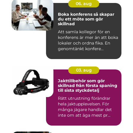
06. aug
Boka konferens så skapar
du ett möte som gör
skillnad
Att samla kollegor för en
konferens är mer än att boka
lokaler och ordna fika. En
genomtänkt konfere...
03. aug
Jakttillbehör som gör
skillnad från första spaning
till sista styckdetalj
Rätt utrustning förändrar
hela jaktupplevelsen. För
många jägare handlar det
inte om att äga mest pr...