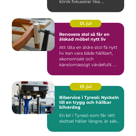
klinik fokuserar lika ...
01. jul
Renovera stol så får en
älskad möbel nytt liv
Att låta en äldre stol få nytt
liv kan vara både hållbart,
ekonomiskt och
känslomässigt värdefullt. ...
01. jul
Bilservice i Tyresö: Nyckeln
till en trygg och hållbar
bilvardag
En bil i Tyresö som får rätt
skötsel håller längre, är säk...