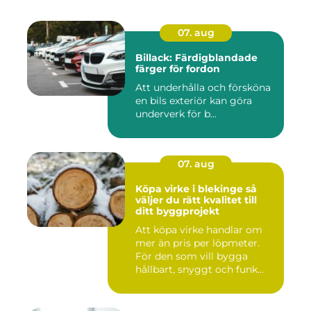
07. aug
Billack: Färdigblandade
färger för fordon
Att underhålla och försköna
en bils exteriör kan göra
underverk för b...
07. aug
Köpa virke i blekinge så
väljer du rätt kvalitet till
ditt byggprojekt
Att köpa virke handlar om
mer än pris per löpmeter.
För den som vill bygga
hållbart, snyggt och funk...