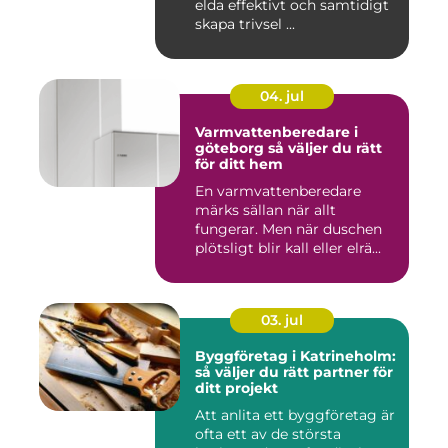
elda effektivt och samtidigt
skapa trivsel ...
04. jul
Varmvattenberedare i
göteborg så väljer du rätt
för ditt hem
En varmvattenberedare
märks sällan när allt
fungerar. Men när duschen
plötsligt blir kall eller elrä...
03. jul
Byggföretag i Katrineholm:
så väljer du rätt partner för
ditt projekt
Att anlita ett byggföretag är
ofta ett av de största