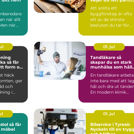
för ditt projekt
Att anlita ett
nberedare
byggföretag är ofta
an när allt
ett av de största
 Men när
besluten du tar för
ötsligt blir
ditt he...
rä...
ul
01. jul
pning
Tandläkare så
å får
skapar du en stark
tt form och
munhälsa som håll
lsa
hela livet
pt häck
En tandläkare arbeta
tomten, ger
inte bara med att la
dd och
hål och dra ut tänder
ning i
En modern klinik
n.
fokuserar lika ...
är häc...
ul
01. jul
 så får
Bilservice i Tyresö:
d möbel
Nyckeln till en tryg
och hållbar