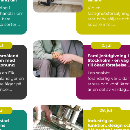
ing i
Vid en
 handlar om
fastighetsförsäljning
 bara
står både säljare och
a sorter.
köpare inför...
ul
10. jul
i småland
Familjerådgivning i
en med
Stockholm - en väg
konung
till ökad förståelse
och harmoni
 en Elk
I en snabbt
åland ger en
föränderlig värld där
se älgar på
stress och konflikter
under
är en del av vardag...
h ordnade
ul
08. jul
stad
Industriglas
ens
funktion, design oc
a
hållbarhet i samma