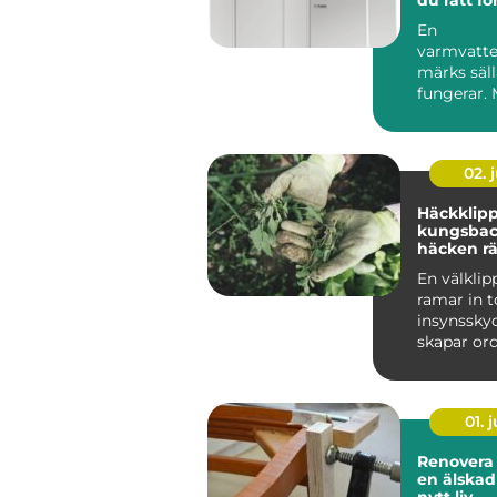
En
varmvatte
märks säll
fungerar.
duschen pl
kall eller el
02. j
Häckklip
kungsbacka s
häcken rä
bättre hä
En välklip
ramar in 
insynssky
skapar ord
trädgårde
Samtidigt 
01. j
Renovera stol
en älska
nytt liv