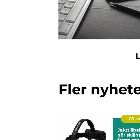
L
Fler nyhet
03. 
Jakttillb
gör skillnad 
första spa