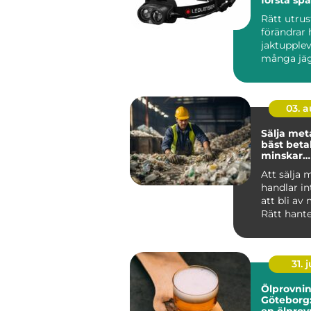
sista styc
Rätt utru
förändrar 
jaktupplev
många jäg
det inte o
mest pr...
03. 
Sälja metall så f
bäst beta
minskar
klimatavt
Att sälja 
handlar i
att bli av
Rätt hant
metallskro
vär...
31. j
Ölprovnin
Göteborg:
en ölprovn