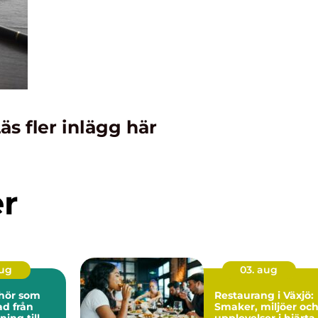
äs fler inlägg här
er
aug
03. aug
ehör som
Restaurang i Växjö:
från
Smaker, miljöer oc
ning till
upplevelser i hjärta