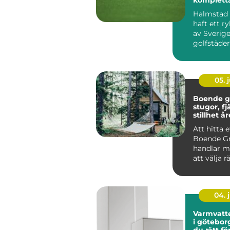
golfupple
Halmstad 
haft ett r
av Sverig
golfstäder
Kombinat
havsnära b.
05. j
Boende g
stugor, fj
stillhet å
Att hitta e
Boende Gr
handlar m
att välja r
och mer o
vil...
04. j
Varmvatt
i göteborg så väl
du rätt fö