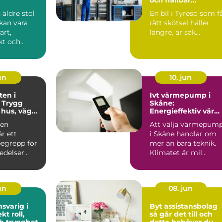
bilvardag
 äldre stol
En bil i Tyresö som f
 kan vara
rätt skötsel håller
art,
längre, är säk...
kt och
sigt
..
un
10. jun
en i
Ivt värmepump i
: Trygg
Skåne:
 hus, vägar
Energieffektiv vär
årdar
för skånska hem
ten
Att välja värmepum
är ett
i Skåne handlar om
egrepp för
mer än bara teknik.
redelser
Klimatet är mil...
.
jun
08. jun
svarig i
Byt assistansbolag
roll,
så går det till och
h trygghet
detta behöver du