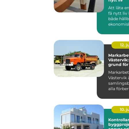
Att låta en
få nytt liv
både hållb
ekonomis
känslomäs
värdefullt. .
12. j
Markarbet
Västervik
grund för
och trädg
Markarbe
Västervik 
samlingsb
alla förbe
som behö..
10. 
Kontrollan
byggprojekt 
ansvar oc