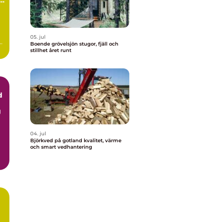
05. jul
Boende grövelsjön stugor, fjäll och
stillhet året runt
d
g
04. jul
Björkved på gotland kvalitet, värme
och smart vedhantering
er