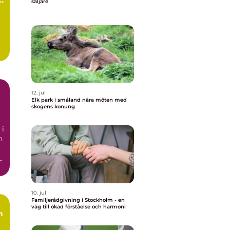
säljare
12. jul
Elk park i småland nära möten med
skogens konung
 i
n
10. jul
Familjerådgivning i Stockholm - en
väg till ökad förståelse och harmoni
n