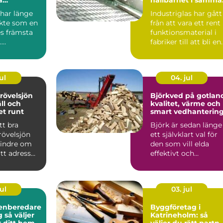
velse
lösning
har länge
Industriglas har gått
ykte som en
från att vara ett rent
es främsta
funktionsmaterial i
.
fabriker till att bli en
ionen av
tydlig del...
..
ul
04. jul
rövelsjön
Björkved på gotlan
äll och
kvalitet, värme och
ret runt
smart vedhanterin
tt bra
Björk är sedan länge
övelsjön
ett självklart val för
indre om
den som vill elda
ätt adress
effektivt och
m att välja
samtidigt skapa
trivsel ...
ul
03. jul
enberedare
Byggföretag i
jer
Katrineholm: så
r ditt hem
väljer du rätt partn