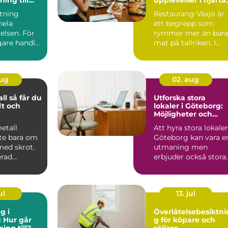
kdetalj
av Småland
stning
Restaurang Växjö är
hela
ett begrepp som
elsen. För
rymmer mer än bara
are handlar
mat på tallriken. I...
m att äga
aug
02. aug
år du
Utforska stora
lt och
lokaler i Göteborg:
Möjligheter och
rycket
innovation
metall
Att hyra stora lokaler
nte bara om
Göteborg kan vara e
 med skrot.
utmaning men
erad
erbjuder också stora
t kan bli en
möjl...
ul
13. jul
g i
Överlåtelsebesiktni
 Hur går
g för köpare och
ing till?
säljare