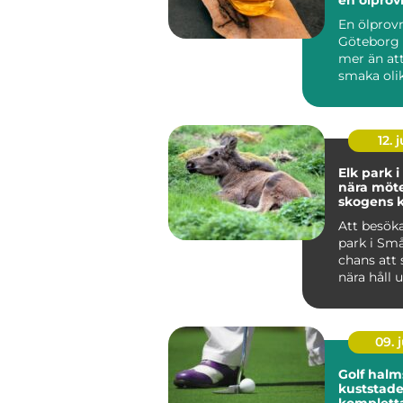
En ölprovn
Göteborg
mer än att
smaka olik
Många s...
12. j
Elk park 
nära möt
skogens 
Att besöka
park i Sm
chans att 
nära håll 
trygga oc
for...
09. j
Golf halm
kuststad
komplett