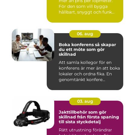
mer än pris per löpmeter.
För den som vill bygga
hållbart, snyggt och funk...
06. aug
Boka konferens så skapar
du ett möte som gör
skillnad
Att samla kollegor för en
konferens är mer än att boka
lokaler och ordna fika. En
genomtänkt konfere...
03. aug
Jakttillbehör som gör
skillnad från första spaning
till sista styckdetalj
Rätt utrustning förändrar