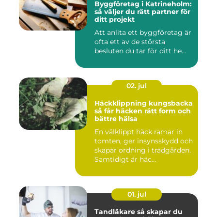
Byggföretag i Katrineholm:
så väljer du rätt partner för
ditt projekt
Att anlita ett byggföretag är
ofta ett av de största
besluten du tar för ditt he...
02. jul
Häckklippning kungsbacka
så får häcken rätt form och
bättre hälsa
En välklippt häck ramar in
tomten, ger insynsskydd och
skapar ordning i trädgården.
Samtidigt är häc...
01. jul
Tandläkare så skapar du