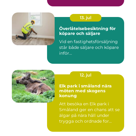
13. jul
Överlåtelsebesiktning för
köpare och säljare
Vid en fastighetsförsäljning
står både säljare och köpare
inför...
12. jul
Elk park i småland nära
möten med skogens
konung
Att besöka en Elk park i
Småland ger en chans att se
älgar på nära håll under
trygga och ordnade for...