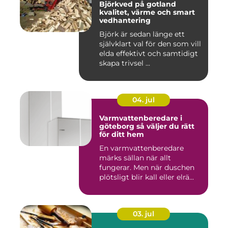
Björkved på gotland
kvalitet, värme och smart
vedhantering
Björk är sedan länge ett
självklart val för den som vill
elda effektivt och samtidigt
skapa trivsel ...
04. jul
Varmvattenberedare i
göteborg så väljer du rätt
för ditt hem
En varmvattenberedare
märks sällan när allt
fungerar. Men när duschen
plötsligt blir kall eller elrä...
03. jul