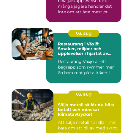
hela jaktupplevelsen. För
många jägare handlar det
inte om att äga mest pr...
03. aug
Restaurang i Växjö:
Smaker, miljöer och
upplevelser i hjärtat av
Småland
Restaurang Växjö är ett
begrepp som rymmer mer
än bara mat på tallriken. I...
03. aug
Sälja metall så får du bäst
betalt och minskar
klimatavtrycket
Att sälja metall handlar inte
bara om att bli av med skrot.