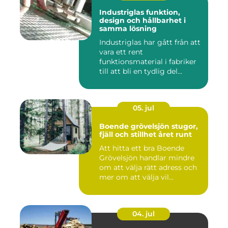
Industriglas funktion,
design och hållbarhet i
samma lösning
Industriglas har gått från att
vara ett rent
funktionsmaterial i fabriker
till att bli en tydlig del...
05. jul
Boende grövelsjön stugor,
fjäll och stillhet året runt
Att hitta ett bra Boende
Grövelsjön handlar mindre
om att välja rätt adress och
mer om att välja vil...
04. jul