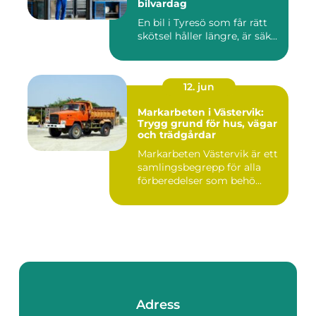
bilvardag
En bil i Tyresö som får rätt
skötsel håller längre, är säk...
12. jun
Markarbeten i Västervik:
Trygg grund för hus, vägar
och trädgårdar
Markarbeten Västervik är ett
samlingsbegrepp för alla
förberedelser som behö...
Adress