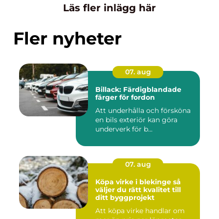
Läs fler inlägg här
Fler nyheter
07. aug
Billack: Färdigblandade
färger för fordon
Att underhålla och försköna
en bils exteriör kan göra
underverk för b...
07. aug
Köpa virke i blekinge så
väljer du rätt kvalitet till
ditt byggprojekt
Att köpa virke handlar om