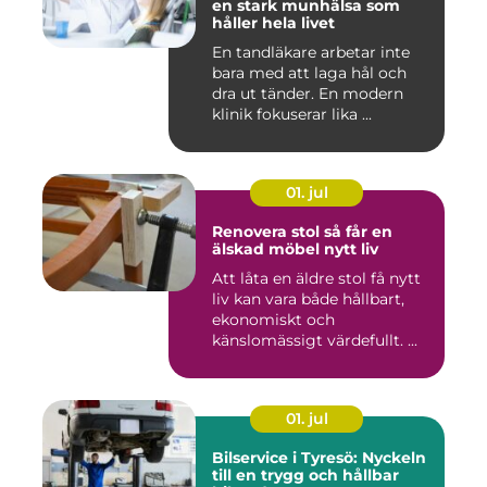
en stark munhälsa som
håller hela livet
En tandläkare arbetar inte
bara med att laga hål och
dra ut tänder. En modern
klinik fokuserar lika ...
01. jul
Renovera stol så får en
älskad möbel nytt liv
Att låta en äldre stol få nytt
liv kan vara både hållbart,
ekonomiskt och
känslomässigt värdefullt. ...
01. jul
Bilservice i Tyresö: Nyckeln
till en trygg och hållbar