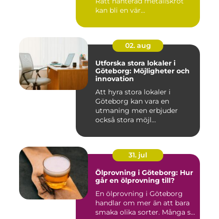
Rätt hanterad metallskrot
kan bli en vär...
02. aug
Utforska stora lokaler i
Göteborg: Möjligheter och
innovation
Att hyra stora lokaler i
Göteborg kan vara en
utmaning men erbjuder
också stora möjl...
31. jul
Ölprovning i Göteborg: Hur
går en ölprovning till?
En ölprovning i Göteborg
handlar om mer än att bara
smaka olika sorter. Många s...