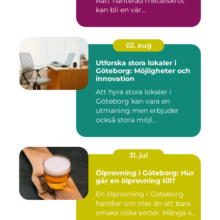
Rätt hanterad metallskrot
kan bli en vär...
02. aug
Utforska stora lokaler i
Göteborg: Möjligheter och
innovation
Att hyra stora lokaler i
Göteborg kan vara en
utmaning men erbjuder
också stora möjl...
31. jul
Ölprovning i Göteborg: Hur
går en ölprovning till?
En ölprovning i Göteborg
handlar om mer än att bara
smaka olika sorter. Många s...