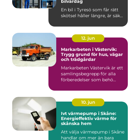
bilvardag
En bil i Tyresö som får rätt
skötsel håller längre, är säk...
12. jun
Markarbeten i Västervik:
Trygg grund för hus, vägar
och trädgårdar
Markarbeten Västervik är ett
samlingsbegrepp för alla
förberedelser som behö...
10. jun
Ivt värmepump i Skåne:
Energieffektiv värme för
skånska hem
Att välja värmepump i Skåne
handlar om mer än bara