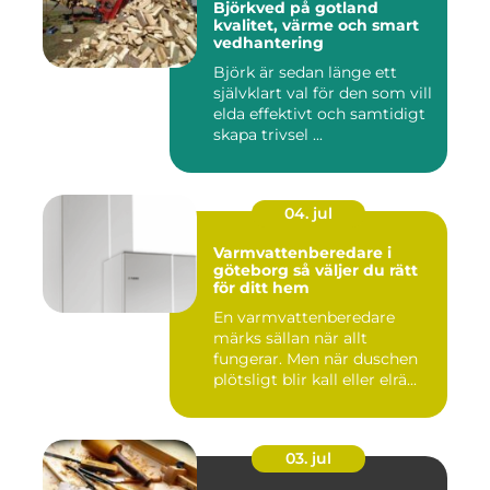
Björkved på gotland
kvalitet, värme och smart
vedhantering
Björk är sedan länge ett
självklart val för den som vill
elda effektivt och samtidigt
skapa trivsel ...
04. jul
Varmvattenberedare i
göteborg så väljer du rätt
för ditt hem
En varmvattenberedare
märks sällan när allt
fungerar. Men när duschen
plötsligt blir kall eller elrä...
03. jul