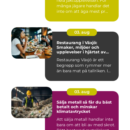
hela jaktupplevelsen. För
många jägare handlar det
inte om att äga mest pr...
03. aug
Restaurang i Växjö:
Smaker, miljöer och
upplevelser i hjärtat av
Småland
Restaurang Växjö är ett
begrepp som rymmer mer
än bara mat på tallriken. I...
03. aug
Sälja metall så får du bäst
betalt och minskar
klimatavtrycket
Att sälja metall handlar inte
bara om att bli av med skrot.