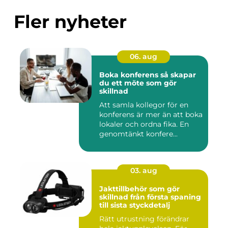
Fler nyheter
06. aug
Boka konferens så skapar
du ett möte som gör
skillnad
Att samla kollegor för en
konferens är mer än att boka
lokaler och ordna fika. En
genomtänkt konfere...
03. aug
Jakttillbehör som gör
skillnad från första spaning
till sista styckdetalj
Rätt utrustning förändrar