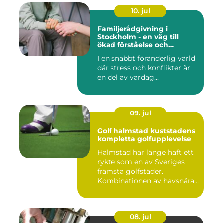
10. jul
Familjerådgivning i
Stockholm - en väg till
ökad förståelse och
harmoni
I en snabbt föränderlig värld
där stress och konflikter är
en del av vardag...
09. jul
Golf halmstad kuststadens
kompletta golfupplevelse
Halmstad har länge haft ett
rykte som en av Sveriges
främsta golfstäder.
Kombinationen av havsnära
b...
08. jul