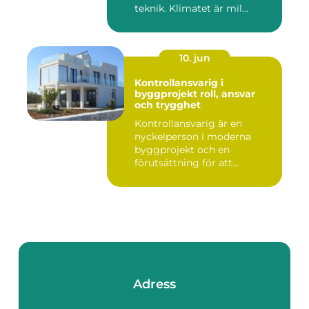
teknik. Klimatet är mil...
10. jun
Kontrollansvarig i
byggprojekt roll, ansvar
och trygghet
Kontrollansvarig är en
nyckelperson i moderna
byggprojekt och en
förutsättning för att
bygglovsplikt...
Adress