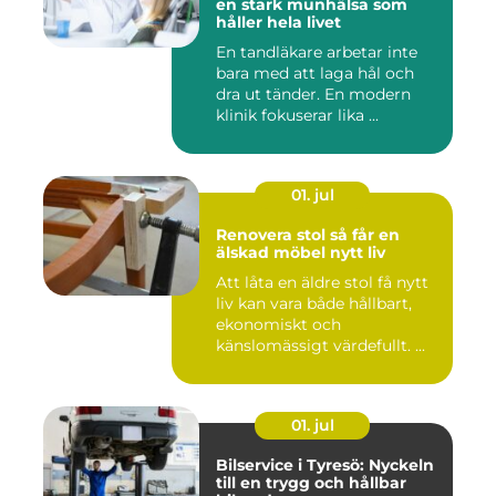
en stark munhälsa som
håller hela livet
En tandläkare arbetar inte
bara med att laga hål och
dra ut tänder. En modern
klinik fokuserar lika ...
01. jul
Renovera stol så får en
älskad möbel nytt liv
Att låta en äldre stol få nytt
liv kan vara både hållbart,
ekonomiskt och
känslomässigt värdefullt. ...
01. jul
Bilservice i Tyresö: Nyckeln
till en trygg och hållbar