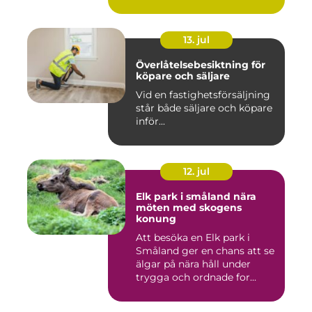
13. jul
Överlåtelsebesiktning för
köpare och säljare
Vid en fastighetsförsäljning
står både säljare och köpare
inför...
12. jul
Elk park i småland nära
möten med skogens
konung
Att besöka en Elk park i
Småland ger en chans att se
älgar på nära håll under
trygga och ordnade for...