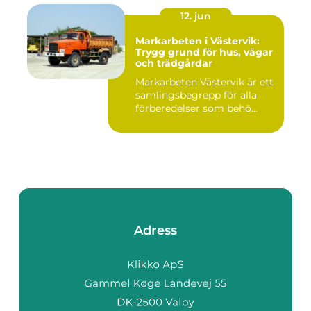
12. jun
Markarbeten i Västervik:
Trygg grund för hus, vägar
och trädgårdar
Markarbeten Västervik är ett
samlingsbegrepp för alla
förberedelser som behö...
Adress