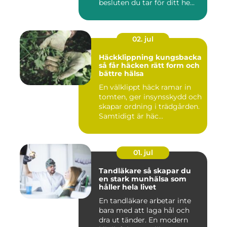
besluten du tar för ditt he...
02. jul
Häckklippning kungsbacka
så får häcken rätt form och
bättre hälsa
En välklippt häck ramar in
tomten, ger insynsskydd och
skapar ordning i trädgården.
Samtidigt är häc...
01. jul
Tandläkare så skapar du
en stark munhälsa som
håller hela livet
En tandläkare arbetar inte
bara med att laga hål och
dra ut tänder. En modern