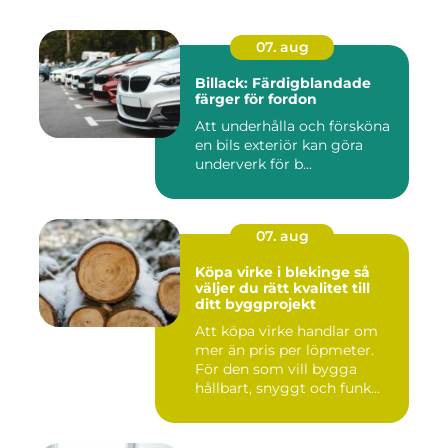
07. aug
Billack: Färdigblandade
färger för fordon
Att underhålla och försköna
en bils exteriör kan göra
underverk för b...
07. aug
Köpa virke i blekinge så
väljer du rätt kvalitet till
ditt byggprojekt
Att köpa virke handlar om
mer än pris per löpmeter.
För den som vill bygga
hållbart, snyggt och funk...