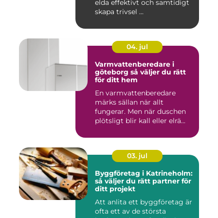
elda effektivt och samtidigt
skapa trivsel ...
04. jul
Varmvattenberedare i
göteborg så väljer du rätt
för ditt hem
En varmvattenberedare
märks sällan när allt
fungerar. Men när duschen
plötsligt blir kall eller elrä...
03. jul
Byggföretag i Katrineholm:
så väljer du rätt partner för
ditt projekt
Att anlita ett byggföretag är
ofta ett av de största