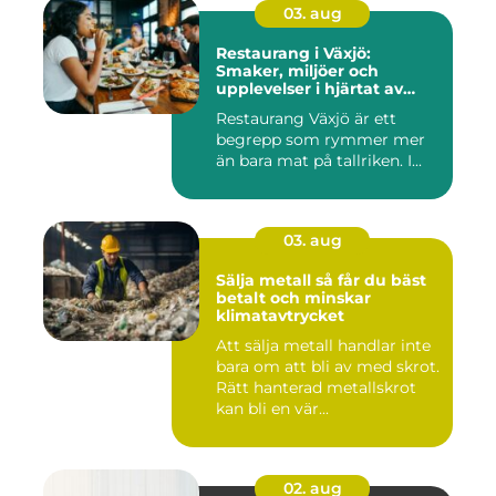
03. aug
Restaurang i Växjö:
Smaker, miljöer och
upplevelser i hjärtat av
Småland
Restaurang Växjö är ett
begrepp som rymmer mer
än bara mat på tallriken. I...
03. aug
Sälja metall så får du bäst
betalt och minskar
klimatavtrycket
Att sälja metall handlar inte
bara om att bli av med skrot.
Rätt hanterad metallskrot
kan bli en vär...
02. aug