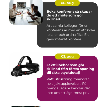
06. aug
Boka konferens så skapar
du ett möte som gör
skillnad
Att samla kollegor för en
konferens är mer än att boka
lokaler och ordna fika. En
genomtänkt konfere...
03. aug
Jakttillbehör som gör
skillnad från första spaning
till sista styckdetalj
Rätt utrustning förändrar
hela jaktupplevelsen. För
många jägare handlar det
inte om att äga mest pr...