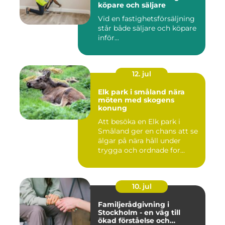
köpare och säljare
Vid en fastighetsförsäljning
står både säljare och köpare
inför...
12. jul
Elk park i småland nära
möten med skogens
konung
Att besöka en Elk park i
Småland ger en chans att se
älgar på nära håll under
trygga och ordnade for...
10. jul
Familjerådgivning i
Stockholm - en väg till
ökad förståelse och