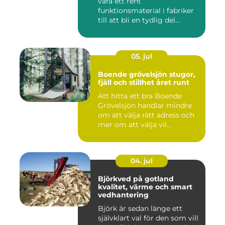
vara ett rent
funktionsmaterial i fabriker
till att bli en tydlig del...
05. jul
Boende grövelsjön stugor,
fjäll och stillhet året runt
Att hitta ett bra Boende
Grövelsjön handlar mindre
om att välja rätt adress och
mer om att välja vil...
04. jul
Björkved på gotland
kvalitet, värme och smart
vedhantering
Björk är sedan länge ett
självklart val för den som vill