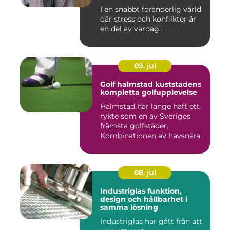
harmoni
I en snabbt föränderlig värld
där stress och konflikter är
en del av vardag...
09. jul
Golf halmstad kuststadens
kompletta golfupplevelse
Halmstad har länge haft ett
rykte som en av Sveriges
främsta golfstäder.
Kombinationen av havsnära
b...
08. jul
Industriglas funktion,
design och hållbarhet i
samma lösning
Industriglas har gått från att