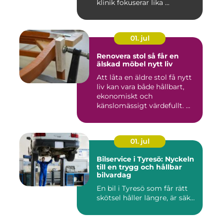
klinik fokuserar lika ...
01. jul
Renovera stol så får en
älskad möbel nytt liv
Att låta en äldre stol få nytt
liv kan vara både hållbart,
ekonomiskt och
känslomässigt värdefullt. ...
01. jul
Bilservice i Tyresö: Nyckeln
till en trygg och hållbar
bilvardag
En bil i Tyresö som får rätt
skötsel håller längre, är säk...