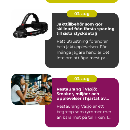
03. aug
Jakttillbehör som gör
skillnad från första spaning
till sista styckdetalj
Rätt utrustning förändrar
hela jaktupplevelsen. För
många jägare handlar det
inte om att äga mest pr...
03. aug
Restaurang i Växjö:
Smaker, miljöer och
upplevelser i hjärtat av
Småland
Restaurang Växjö är ett
begrepp som rymmer mer
än bara mat på tallriken. I...