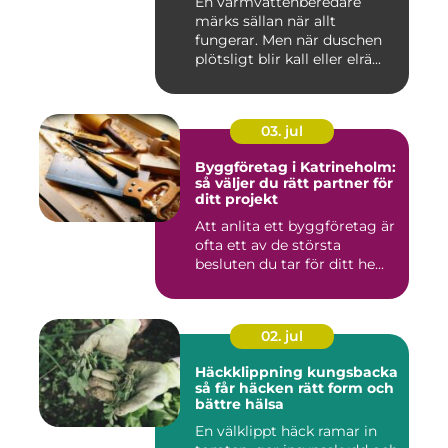
En varmvattenberedare
märks sällan när allt
fungerar. Men när duschen
plötsligt blir kall eller elrä...
03. jul
Byggföretag i Katrineholm:
så väljer du rätt partner för
ditt projekt
Att anlita ett byggföretag är
ofta ett av de största
besluten du tar för ditt he...
02. jul
Häckklippning kungsbacka
så får häcken rätt form och
bättre hälsa
En välklippt häck ramar in