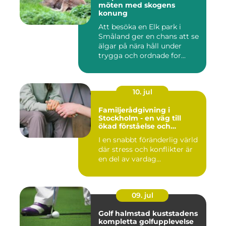
möten med skogens
konung
Att besöka en Elk park i
Småland ger en chans att se
älgar på nära håll under
trygga och ordnade for...
10. jul
Familjerådgivning i
Stockholm - en väg till
ökad förståelse och
harmoni
I en snabbt föränderlig värld
där stress och konflikter är
en del av vardag...
09. jul
Golf halmstad kuststadens
kompletta golfupplevelse