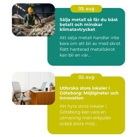
03. aug
Sälja metall så får du bäst
betalt och minskar
klimatavtrycket
Att sälja metall handlar inte
bara om att bli av med skrot.
Rätt hanterad metallskrot
kan bli en vär...
02. aug
Utforska stora lokaler i
Göteborg: Möjligheter och
innovation
Att hyra stora lokaler i
Göteborg kan vara en
utmaning men erbjuder
också stora möjl...