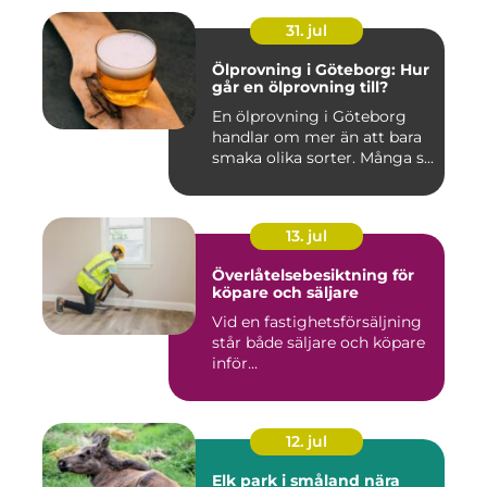
31. jul
Ölprovning i Göteborg: Hur
går en ölprovning till?
En ölprovning i Göteborg
handlar om mer än att bara
smaka olika sorter. Många s...
13. jul
Överlåtelsebesiktning för
köpare och säljare
Vid en fastighetsförsäljning
står både säljare och köpare
inför...
12. jul
Elk park i småland nära