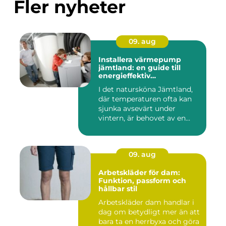
Fler nyheter
09. aug
Installera värmepump
jämtland: en guide till
energieffektiv
uppvärmning
I det natursköna Jämtland,
där temperaturen ofta kan
sjunka avsevärt under
vintern, är behovet av en...
09. aug
Arbetskläder för dam:
Funktion, passform och
hållbar stil
Arbetskläder dam handlar i
dag om betydligt mer än att
bara ta en herrbyxa och göra