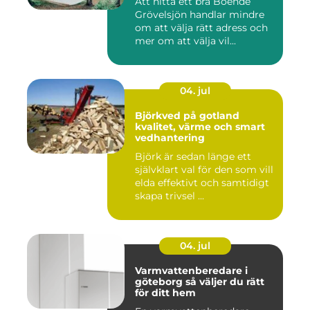
Att hitta ett bra Boende
Grövelsjön handlar mindre
om att välja rätt adress och
mer om att välja vil...
04. jul
Björkved på gotland
kvalitet, värme och smart
vedhantering
Björk är sedan länge ett
självklart val för den som vill
elda effektivt och samtidigt
skapa trivsel ...
04. jul
Varmvattenberedare i
göteborg så väljer du rätt
för ditt hem