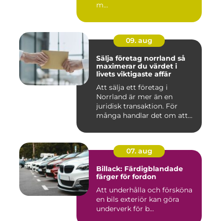
m...
09. aug
Sälja företag norrland så
maximerar du värdet i
livets viktigaste affär
Att sälja ett företag i
Norrland är mer än en
juridisk transaktion. För
många handlar det om att
läm...
07. aug
Billack: Färdigblandade
färger för fordon
Att underhålla och försköna
en bils exteriör kan göra
underverk för b...