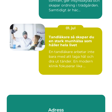
tomten, ger insynsskydd och
skapar ordning i trädgården.
Samtidigt är häc...
01. jul
Tandläkare så skapar du
en stark munhälsa som
håller hela livet
En tandläkare arbetar inte
bara med att laga hål och
dra ut tänder. En modern
klinik fokuserar lika ...
Adress