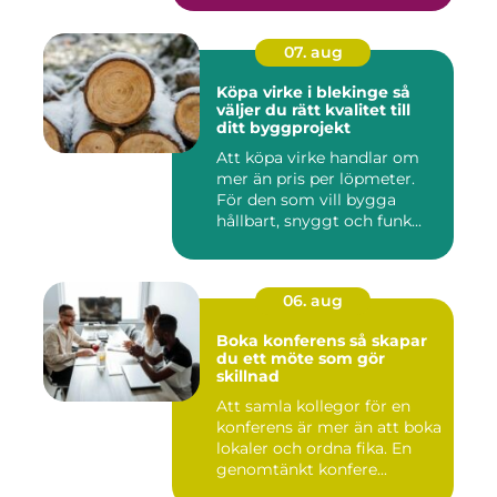
07. aug
Köpa virke i blekinge så
väljer du rätt kvalitet till
ditt byggprojekt
Att köpa virke handlar om
mer än pris per löpmeter.
För den som vill bygga
hållbart, snyggt och funk...
06. aug
Boka konferens så skapar
du ett möte som gör
skillnad
Att samla kollegor för en
konferens är mer än att boka
lokaler och ordna fika. En
genomtänkt konfere...