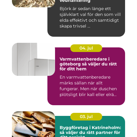
vedhantering
Björk är sedan länge ett
självklart val för den som vill
elda effektivt och samtidigt
skapa trivsel ...
04. jul
Varmvattenberedare i
göteborg så väljer du rätt
för ditt hem
En varmvattenberedare
märks sällan när allt
fungerar. Men när duschen
plötsligt blir kall eller elrä...
03. jul
Byggföretag i Katrineholm:
så väljer du rätt partner för