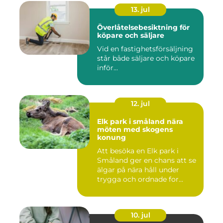
13. jul
Överlåtelsebesiktning för
köpare och säljare
Vid en fastighetsförsäljning
står både säljare och köpare
inför...
12. jul
Elk park i småland nära
möten med skogens
konung
Att besöka en Elk park i
Småland ger en chans att se
älgar på nära håll under
trygga och ordnade for...
10. jul