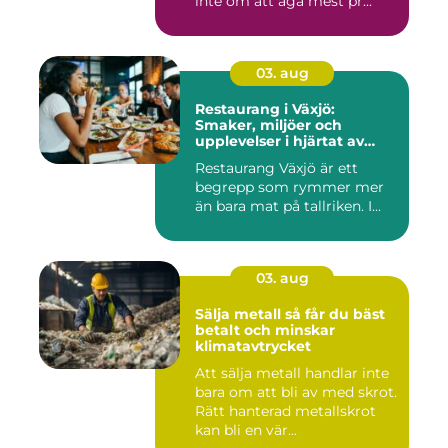
inte om att äga mest pr...
03. aug
Restaurang i Växjö:
Smaker, miljöer och
upplevelser i hjärtat av
Småland
Restaurang Växjö är ett
begrepp som rymmer mer
än bara mat på tallriken. I...
03. aug
Sälja metall så får du bäst
betalt och minskar
klimatavtrycket
Att sälja metall handlar inte
bara om att bli av med skrot.
Rätt hanterad metallskrot
kan bli en vär...