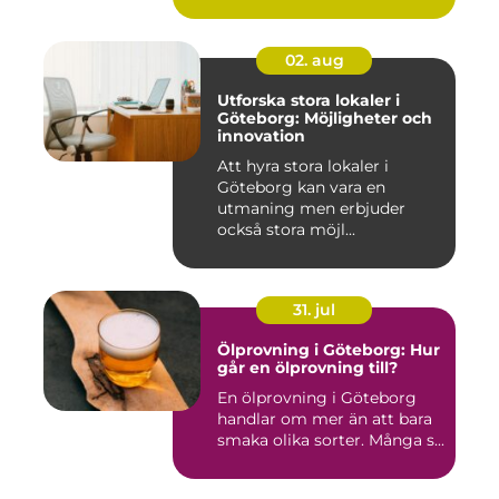
02. aug
Utforska stora lokaler i
Göteborg: Möjligheter och
innovation
Att hyra stora lokaler i
Göteborg kan vara en
utmaning men erbjuder
också stora möjl...
31. jul
Ölprovning i Göteborg: Hur
går en ölprovning till?
En ölprovning i Göteborg
handlar om mer än att bara
smaka olika sorter. Många s...