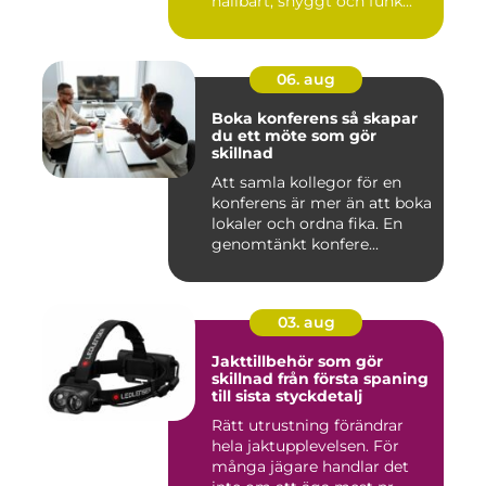
hållbart, snyggt och funk...
06. aug
Boka konferens så skapar
du ett möte som gör
skillnad
Att samla kollegor för en
konferens är mer än att boka
lokaler och ordna fika. En
genomtänkt konfere...
03. aug
Jakttillbehör som gör
skillnad från första spaning
till sista styckdetalj
Rätt utrustning förändrar
hela jaktupplevelsen. För
många jägare handlar det