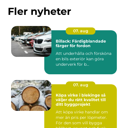
Fler nyheter
07. aug
Billack: Färdigblandade
färger för fordon
Att underhålla och försköna
en bils exteriör kan göra
underverk för b...
07. aug
Köpa virke i blekinge så
väljer du rätt kvalitet till
ditt byggprojekt
Att köpa virke handlar om
mer än pris per löpmeter.
För den som vill bygga