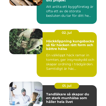
ditt projekt
Att anlita ett byggföretag är
ofta ett av de största
besluten du tar för ditt he...
02. jul
Häckklippning kungsbacka
så får häcken rätt form och
bättre hälsa
En välklippt häck ramar in
tomten, ger insynsskydd och
skapar ordning i trädgården.
Samtidigt är häc...
01. jul
Tandläkare så skapar du
en stark munhälsa som
håller hela livet