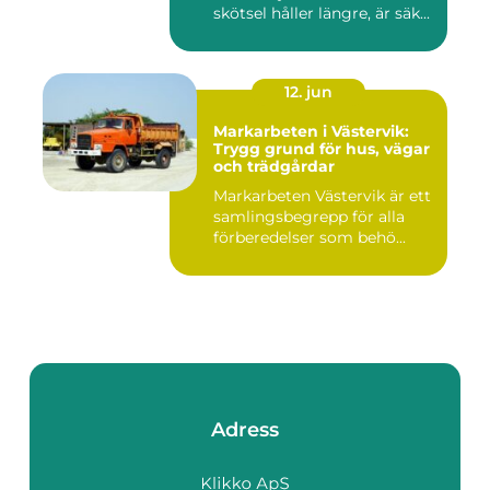
skötsel håller längre, är säk...
12. jun
Markarbeten i Västervik:
Trygg grund för hus, vägar
och trädgårdar
Markarbeten Västervik är ett
samlingsbegrepp för alla
förberedelser som behö...
Adress