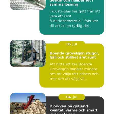
design och hållbarhet i
samma lösning
Industriglas har gått från att
vara ett rent
funktionsmaterial i fabriker
till att bli en tydlig del...
05. jul
Boende grövelsjön stugor,
fjäll och stillhet året runt
Att hitta ett bra Boende
Grövelsjön handlar mindre
om att välja rätt adress och
mer om att välja vil...
04. jul
Björkved på gotland
kvalitet, värme och smart