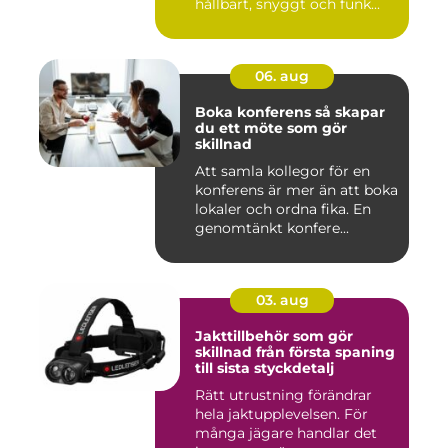
hållbart, snyggt och funk...
06. aug
Boka konferens så skapar
du ett möte som gör
skillnad
Att samla kollegor för en
konferens är mer än att boka
lokaler och ordna fika. En
genomtänkt konfere...
03. aug
Jakttillbehör som gör
skillnad från första spaning
till sista styckdetalj
Rätt utrustning förändrar
hela jaktupplevelsen. För
många jägare handlar det