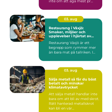
inte om att äga mest pr...
03. aug
Restaurang i Växjö:
Smaker, miljöer och
upplevelser i hjärtat av
Småland
Restaurang Växjö är ett
begrepp som rymmer mer
än bara mat på tallriken. I...
03. aug
Sälja metall så får du bäst
betalt och minskar
klimatavtrycket
Att sälja metall handlar inte
bara om att bli av med skrot.
Rätt hanterad metallskrot
kan bli en vär...