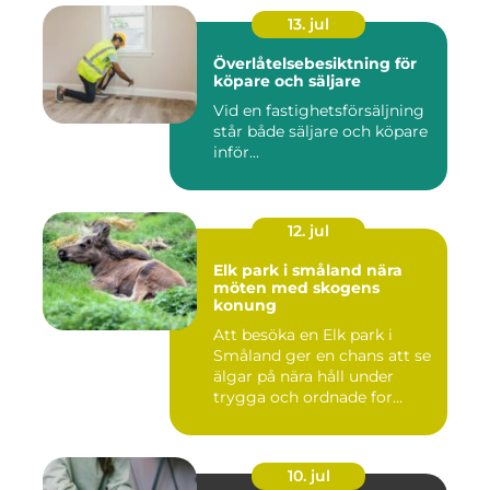
13. jul
Överlåtelsebesiktning för
köpare och säljare
Vid en fastighetsförsäljning
står både säljare och köpare
inför...
12. jul
Elk park i småland nära
möten med skogens
konung
Att besöka en Elk park i
Småland ger en chans att se
älgar på nära håll under
trygga och ordnade for...
10. jul