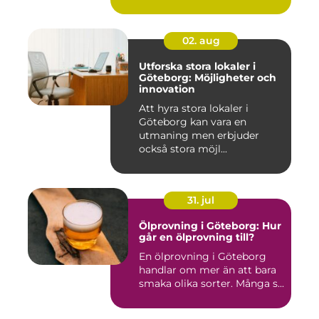
02. aug
Utforska stora lokaler i
Göteborg: Möjligheter och
innovation
Att hyra stora lokaler i
Göteborg kan vara en
utmaning men erbjuder
också stora möjl...
31. jul
Ölprovning i Göteborg: Hur
går en ölprovning till?
En ölprovning i Göteborg
handlar om mer än att bara
smaka olika sorter. Många s...