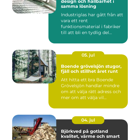
design och hållbarhet i
samma lösning
Industriglas har gått från att
vara ett rent
funktionsmaterial i fabriker
till att bli en tydlig del...
05. jul
Boende grövelsjön stugor,
fjäll och stillhet året runt
Att hitta ett bra Boende
Grövelsjön handlar mindre
om att välja rätt adress och
mer om att välja vil...
04. jul
Björkved på gotland
kvalitet, värme och smart