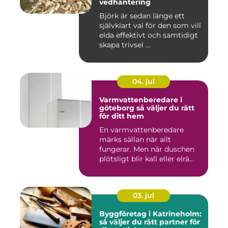
vedhantering
Björk är sedan länge ett
självklart val för den som vill
elda effektivt och samtidigt
skapa trivsel ...
04. jul
Varmvattenberedare i
göteborg så väljer du rätt
för ditt hem
En varmvattenberedare
märks sällan när allt
fungerar. Men när duschen
plötsligt blir kall eller elrä...
03. jul
Byggföretag i Katrineholm:
så väljer du rätt partner för