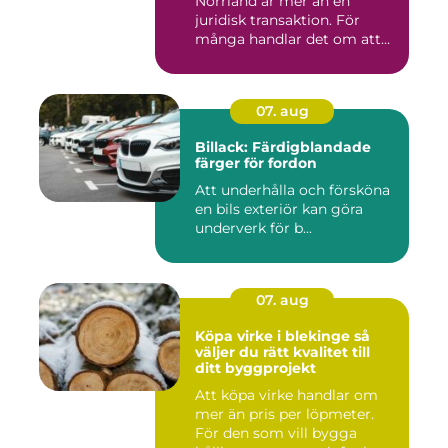
Norrland är mer än en
juridisk transaktion. För
många handlar det om att
läm...
07. aug
Billack: Färdigblandade
färger för fordon
Att underhålla och försköna
en bils exteriör kan göra
underverk för b...
07. aug
Köpa virke i blekinge så
väljer du rätt kvalitet till
ditt byggprojekt
Att köpa virke handlar om
mer än pris per löpmeter.
För den som vill bygga