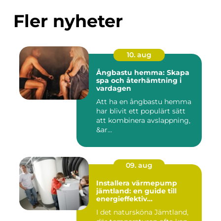
Fler nyheter
10. aug
Ångbastu hemma: Skapa
spa och återhämtning i
vardagen
Att ha en ångbastu hemma
har blivit ett populärt sätt
att kombinera avslappning,
&ar...
09. aug
Installera värmepump
jämtland: en guide till
energieffektiv
uppvärmning
I det natursköna Jämtland,