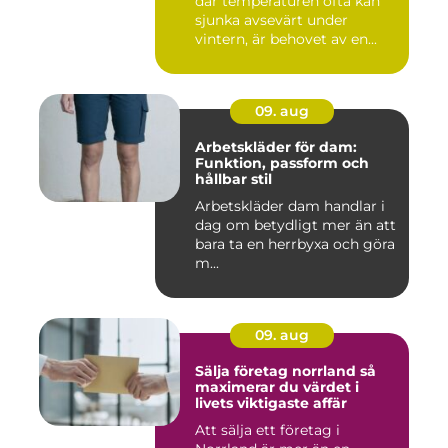
där temperaturen ofta kan
sjunka avsevärt under
vintern, är behovet av en...
09. aug
Arbetskläder för dam:
Funktion, passform och
hållbar stil
Arbetskläder dam handlar i
dag om betydligt mer än att
bara ta en herrbyxa och göra
m...
09. aug
Sälja företag norrland så
maximerar du värdet i
livets viktigaste affär
Att sälja ett företag i