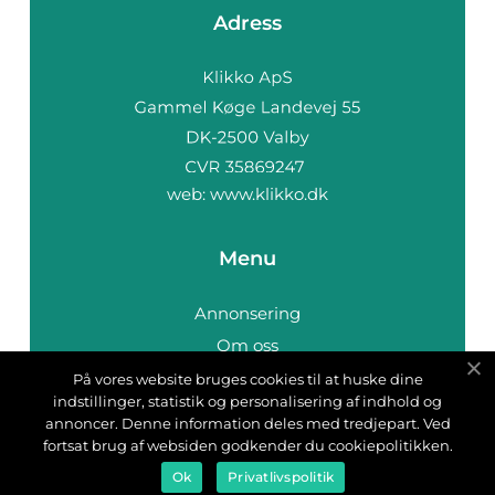
Adress
web:
www.klikko.dk
Menu
Annonsering
Om oss
Cookies
På vores website bruges cookies til at huske dine
indstillinger, statistik og personalisering af indhold og
Kontakta oss
annoncer. Denne information deles med tredjepart. Ved
Sitemap
fortsat brug af websiden godkender du cookiepolitikken.
Ok
Privatlivspolitik