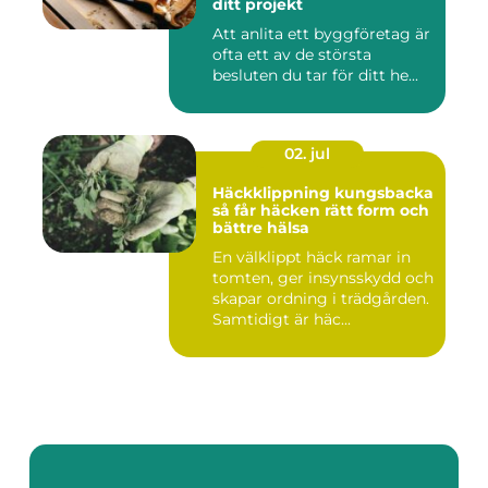
ditt projekt
Att anlita ett byggföretag är
ofta ett av de största
besluten du tar för ditt he...
02. jul
Häckklippning kungsbacka
så får häcken rätt form och
bättre hälsa
En välklippt häck ramar in
tomten, ger insynsskydd och
skapar ordning i trädgården.
Samtidigt är häc...