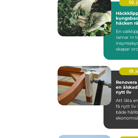
02. j
Häckklip
kungsbacka s
häcken rä
bättre hä
En välklip
ramar in 
insynssky
skapar ord
trädgårde
Samtidigt 
01. j
Renovera stol
en älska
nytt liv
Att låta en
få nytt liv
både hållb
ekonomis
känslomäs
värdefullt. .