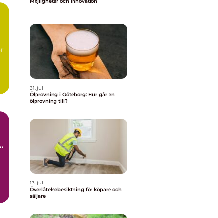
Möjligheter och innovation
ör
..
31. jul
Ölprovning i Göteborg: Hur går en
ölprovning till?
h
t
13. jul
Överlåtelsebesiktning för köpare och
säljare