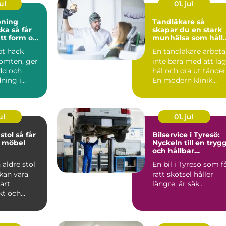
ul
01. jul
pning
Tandläkare så
å får
skapar du en stark
tt form och
munhälsa som håll
lsa
hela livet
pt häck
En tandläkare arbeta
tomten, ger
inte bara med att la
dd och
hål och dra ut tänder
ning i
En modern klinik
n.
fokuserar lika ...
är häc...
ul
01. jul
 så får
Bilservice i Tyresö:
d möbel
Nyckeln till en tryg
och hållbar
bilvardag
 äldre stol
En bil i Tyresö som f
 kan vara
rätt skötsel håller
art,
längre, är säk...
kt och
sigt
..