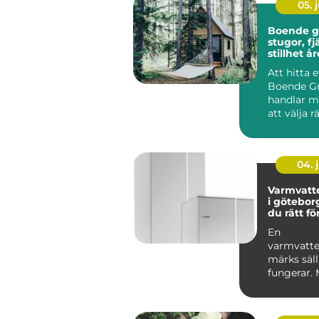
05. j
Boende g
stugor, fj
stillhet å
Att hitta e
Boende Gr
handlar m
att välja r
och mer o
vil...
04. j
Varmvatt
i göteborg så väl
du rätt fö
En
varmvatte
märks säll
fungerar.
duschen pl
kall eller el