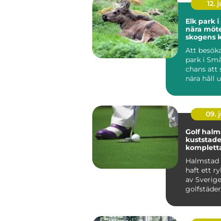
12. j
Elk park 
nära möt
skogens 
Att besöka
park i Sm
chans att 
nära håll 
trygga oc
for...
09. j
Golf halm
kuststad
komplett
golfupple
Halmstad 
haft ett r
av Sverig
golfstäder
Kombinat
havsnära b.