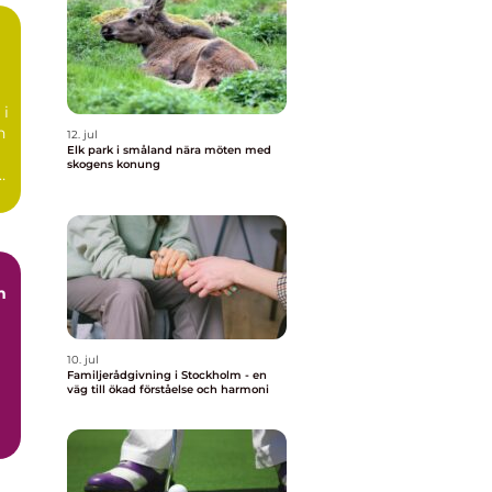
 i
n
12. jul
Elk park i småland nära möten med
skogens konung
n
10. jul
Familjerådgivning i Stockholm - en
väg till ökad förståelse och harmoni