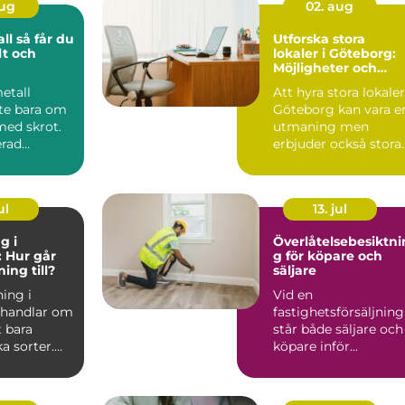
aug
02. aug
år du
Utforska stora
lt och
lokaler i Göteborg:
Möjligheter och
rycket
innovation
metall
Att hyra stora lokaler
nte bara om
Göteborg kan vara e
 med skrot.
utmaning men
erad
erbjuder också stora
t kan bli en
möjl...
ul
13. jul
g i
Överlåtelsebesiktni
 Hur går
g för köpare och
ing till?
säljare
ing i
Vid en
 handlar om
fastighetsförsäljning
 bara
står både säljare och
a sorter.
köpare inför...