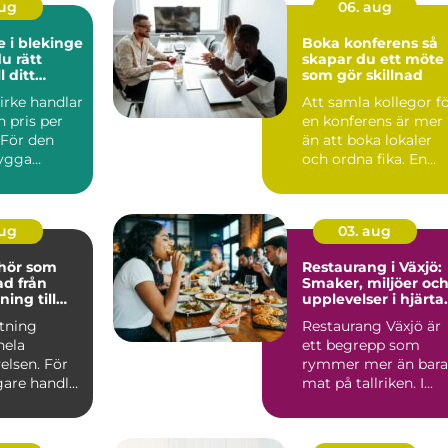
aug
06. aug
e i blekinge
Boka konferens så
du rätt
skapar du ett möte
l ditt
som gör skillnad
ekt
irke handlar
Att samla kollegor f
 pris per
en konferens är mer
 För den
än att boka lokaler
bygga
och ordna fika. En
snyggt och
genomtänkt konfere.
aug
03. aug
ehör som
Restaurang i Växjö:
från
Smaker, miljöer oc
ning till
upplevelser i hjärta
kdetalj
av Småland
stning
Restaurang Växjö är
hela
ett begrepp som
elsen. För
rymmer mer än bara
are handlar
mat på tallriken. I...
m att äga