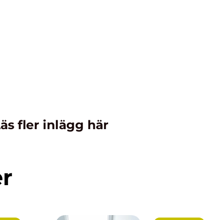
äs fler inlägg här
er