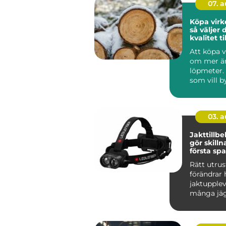
07. 
Köpa virk
så väljer 
kvalitet til
byggproj
Att köpa v
om mer än
löpmeter.
som vill 
hållbart, 
funk...
03. 
Jakttillb
gör skillnad 
första spa
sista styc
Rätt utru
förändrar 
jaktupplev
många jäg
det inte o
mest pr...