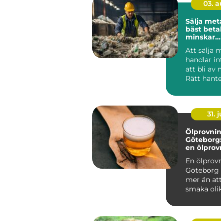
03. 
Sälja metall så f
bäst beta
minskar
klimatavt
Att sälja 
handlar i
att bli av
Rätt hant
metallskro
vär...
31. j
Ölprovnin
Göteborg:
en ölprovn
En ölprovn
Göteborg
mer än att
smaka olik
Många s...