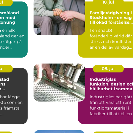
ul
10. jul
i småland
Familjerådgivning i
en med
Stockholm - en väg
konung
till ökad förståelse
och harmoni
 en Elk
I en snabbt
åland ger en
föränderlig värld där
se älgar på
stress och konflikter
under
är en del av vardag...
h ordnade
ul
08. jul
stad
Industriglas
ens
funktion, design oc
a
hållbarhet i samma
velse
lösning
har länge
Industriglas har gått
ykte som en
från att vara ett rent
es främsta
funktionsmaterial i
.
fabriker till att bli en
ionen av
tydlig del...
..