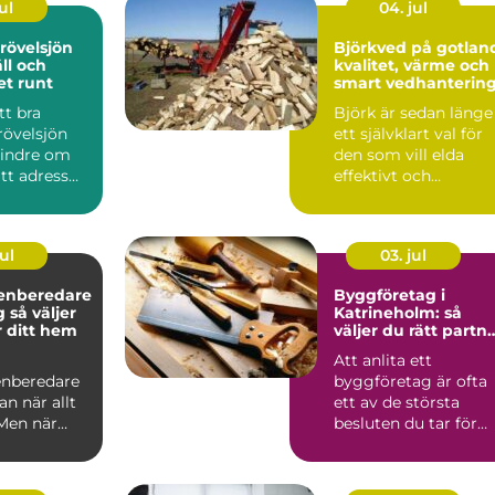
ul
04. jul
rövelsjön
Björkved på gotlan
äll och
kvalitet, värme och
ret runt
smart vedhanterin
tt bra
Björk är sedan länge
övelsjön
ett självklart val för
indre om
den som vill elda
ätt adress
effektivt och
m att välja
samtidigt skapa
trivsel ...
ul
03. jul
enberedare
Byggföretag i
jer
Katrineholm: så
r ditt hem
väljer du rätt partn
för ditt projekt
Att anlita ett
nberedare
byggföretag är ofta
an när allt
ett av de största
 Men när
besluten du tar för
ötsligt blir
ditt he...
rä...