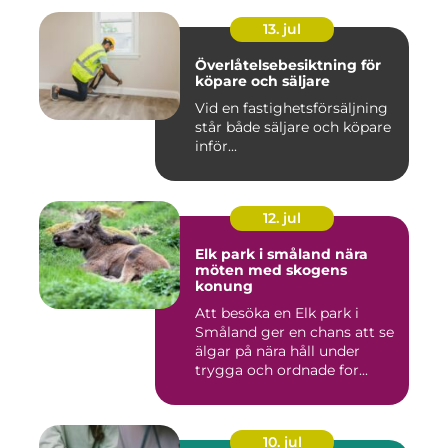
13. jul
Överlåtelsebesiktning för
köpare och säljare
Vid en fastighetsförsäljning
står både säljare och köpare
inför...
12. jul
Elk park i småland nära
möten med skogens
konung
Att besöka en Elk park i
Småland ger en chans att se
älgar på nära håll under
trygga och ordnade for...
10. jul