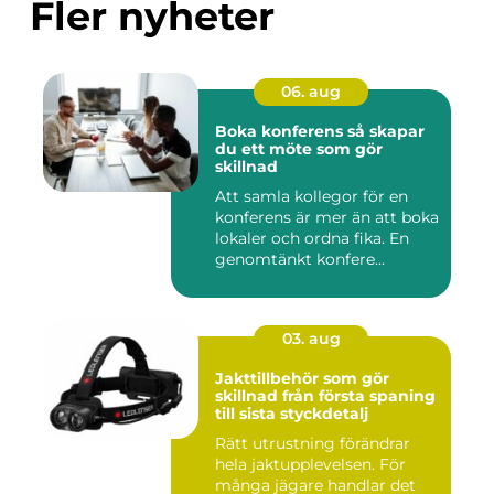
Fler nyheter
06. aug
Boka konferens så skapar
du ett möte som gör
skillnad
Att samla kollegor för en
konferens är mer än att boka
lokaler och ordna fika. En
genomtänkt konfere...
03. aug
Jakttillbehör som gör
skillnad från första spaning
till sista styckdetalj
Rätt utrustning förändrar
hela jaktupplevelsen. För
många jägare handlar det