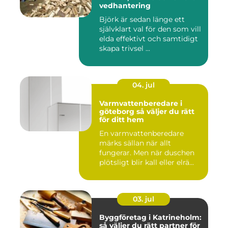
vedhantering
Björk är sedan länge ett
självklart val för den som vill
elda effektivt och samtidigt
skapa trivsel ...
04. jul
Varmvattenberedare i
göteborg så väljer du rätt
för ditt hem
En varmvattenberedare
märks sällan när allt
fungerar. Men när duschen
plötsligt blir kall eller elrä...
03. jul
Byggföretag i Katrineholm:
så väljer du rätt partner för