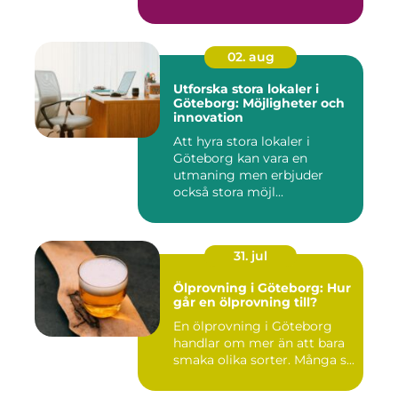
02. aug
Utforska stora lokaler i
Göteborg: Möjligheter och
innovation
Att hyra stora lokaler i
Göteborg kan vara en
utmaning men erbjuder
också stora möjl...
31. jul
Ölprovning i Göteborg: Hur
går en ölprovning till?
En ölprovning i Göteborg
handlar om mer än att bara
smaka olika sorter. Många s...