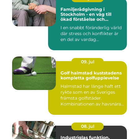
Familjerådgivning i
Stockholm - en väg till
ökad förståelse och
harmoni
I en snabbt föränderlig värld
där stress och konflikter är
en del av vardag...
09. jul
Golf halmstad kuststadens
kompletta golfupplevelse
Halmstad har länge haft ett
rykte som en av Sveriges
främsta golfstäder.
Kombinationen av havsnära
b...
08. jul
Industriglas funktion,