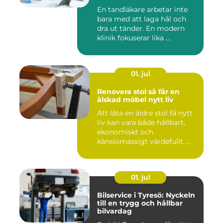
En tandläkare arbetar inte
bara med att laga hål och
dra ut tänder. En modern
klinik fokuserar lika ...
01. jul
Renovera stol så får en
älskad möbel nytt liv
Att låta en äldre stol få nytt
liv kan vara både hållbart,
ekonomiskt och
känslomässigt värdefullt. ...
01. jul
Bilservice i Tyresö: Nyckeln
till en trygg och hållbar
bilvardag