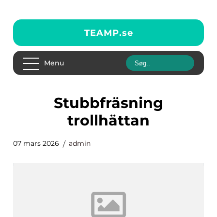
TEAMP.
se
Menu
stubbfräsning
trollhättan
07 mars 2026
admin