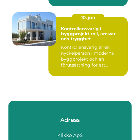
10. jun
Kontrollansvarig i
byggprojekt roll, ansvar
och trygghet
Kontrollansvarig är en
nyckelperson i moderna
byggprojekt och en
förutsättning för att
bygglovsplikt...
Adress