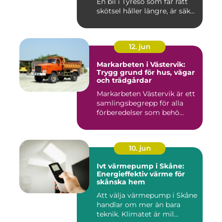
En bil i Tyresö som får rätt
skötsel håller längre, är säk...
12. jun
Markarbeten i Västervik:
Trygg grund för hus, vägar
och trädgårdar
Markarbeten Västervik är ett
samlingsbegrepp för alla
förberedelser som behö...
10. jun
Ivt värmepump i Skåne:
Energieffektiv värme för
skånska hem
Att välja värmepump i Skåne
handlar om mer än bara
teknik. Klimatet är mil...