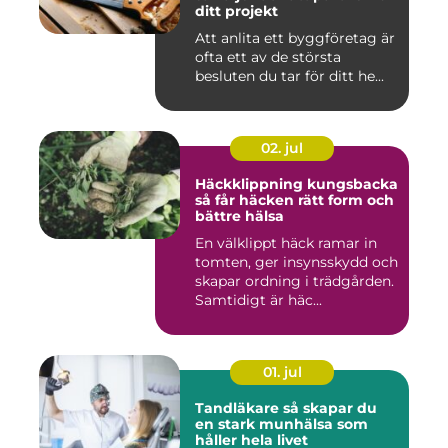
ditt projekt
Att anlita ett byggföretag är
ofta ett av de största
besluten du tar för ditt he...
02. jul
Häckklippning kungsbacka
så får häcken rätt form och
bättre hälsa
En välklippt häck ramar in
tomten, ger insynsskydd och
skapar ordning i trädgården.
Samtidigt är häc...
01. jul
Tandläkare så skapar du
en stark munhälsa som
håller hela livet