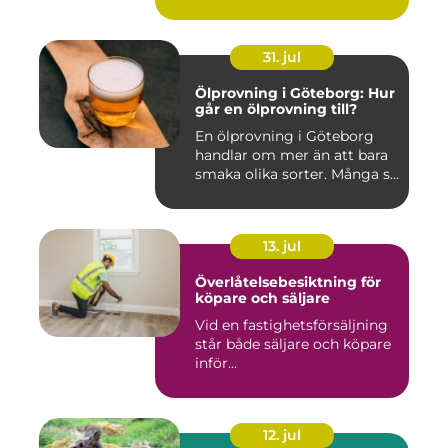
31. jul
Ölprovning i Göteborg: Hur
går en ölprovning till?
En ölprovning i Göteborg
handlar om mer än att bara
smaka olika sorter. Många s...
13. jul
Överlåtelsebesiktning för
köpare och säljare
Vid en fastighetsförsäljning
står både säljare och köpare
inför...
12. jul