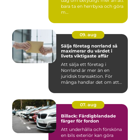
dag om betydligt mer än att
bara ta en herrbyxa och göra
m...
09. aug
Sälja företag norrland så
maximerar du värdet i
livets viktigaste affär
Att sälja ett företag i
Norrland är mer än en
juridisk transaktion. För
många handlar det om att
läm...
07. aug
Billack: Färdigblandade
färger för fordon
Att underhålla och försköna
en bils exteriör kan göra