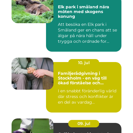
Elk park i småland nära
möten med skogens
konung
Att besöka en Elk park i
Småland ger en chans att se
älgar på nära håll under
trygga och ordnade for...
10. jul
Familjerådgivning i
Stockholm - en väg till
ökad förståelse och
harmoni
I en snabbt föränderlig värld
där stress och konflikter är
en del av vardag...
09. jul