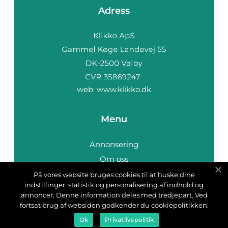
Adress
web:
www.klikko.dk
Menu
Annonsering
Om oss
Cookies
På vores website bruges cookies til at huske dine
indstillinger, statistik og personalisering af indhold og
Kontakta oss
annoncer. Denne information deles med tredjepart. Ved
Sitemap
fortsat brug af websiden godkender du cookiepolitikken.
Ok
Privatlivspolitik