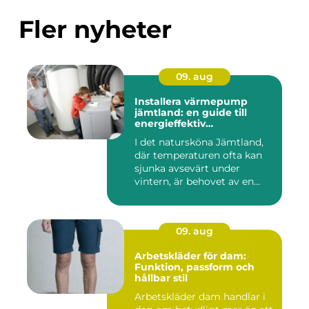
Fler nyheter
09. aug
Installera värmepump
jämtland: en guide till
energieffektiv
uppvärmning
I det natursköna Jämtland,
där temperaturen ofta kan
sjunka avsevärt under
vintern, är behovet av en...
09. aug
Arbetskläder för dam:
Funktion, passform och
hållbar stil
Arbetskläder dam handlar i