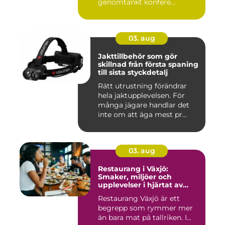
genomtänkt konfere...
03. aug
Jakttillbehör som gör
skillnad från första spaning
till sista styckdetalj
Rätt utrustning förändrar
hela jaktupplevelsen. För
många jägare handlar det
inte om att äga mest pr...
03. aug
Restaurang i Växjö:
Smaker, miljöer och
upplevelser i hjärtat av
Småland
Restaurang Växjö är ett
begrepp som rymmer mer
än bara mat på tallriken. I...