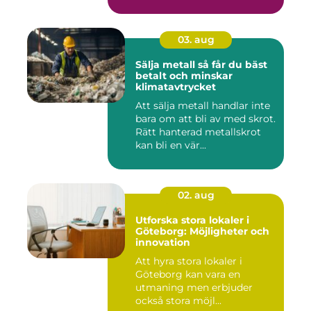
03. aug
Sälja metall så får du bäst
betalt och minskar
klimatavtrycket
Att sälja metall handlar inte
bara om att bli av med skrot.
Rätt hanterad metallskrot
kan bli en vär...
02. aug
Utforska stora lokaler i
Göteborg: Möjligheter och
innovation
Att hyra stora lokaler i
Göteborg kan vara en
utmaning men erbjuder
också stora möjl...