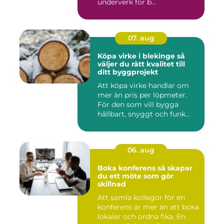
underverk för b...
07. aug
Köpa virke i blekinge så
väljer du rätt kvalitet till
ditt byggprojekt
Att köpa virke handlar om
mer än pris per löpmeter.
För den som vill bygga
hållbart, snyggt och funk...
06. aug
Boka konferens så skapar
du ett möte som gör
skillnad
Att samla kollegor för en
konferens är mer än att boka
lokaler och ordna fika. En