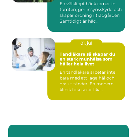
En välklippt häck ramar in
tomten, ger insynsskydd och
skapar ordning i trädgården.
Samtidigt är häc...
01. jul
Tandläkare så skapar du
en stark munhälsa som
håller hela livet
En tandläkare arbetar inte
bara med att laga hål och
dra ut tänder. En modern
klinik fokuserar lika ...