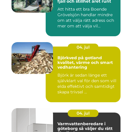
fjäll och stillhet året runt
Att hitta ett bra Boende
Grövelsjön handlar mindre
om att välja rätt adress och
mer om att välja vil...
04. jul
Björkved på gotland
kvalitet, värme och smart
vedhantering
Björk är sedan länge ett
självklart val för den som vill
elda effektivt och samtidigt
skapa trivsel ...
04. jul
Varmvattenberedare i
göteborg så väljer du rätt