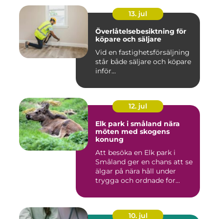
13. jul
Överlåtelsebesiktning för
köpare och säljare
Vid en fastighetsförsäljning
står både säljare och köpare
inför...
12. jul
Elk park i småland nära
möten med skogens
konung
Att besöka en Elk park i
Småland ger en chans att se
älgar på nära håll under
trygga och ordnade for...
10. jul