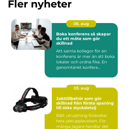
Fler nyheter
06. aug
Boka konferens så skapar
du ett möte som gör
skillnad
Att samla kollegor för en
konferens är mer än att boka
lokaler och ordna fika. En
genomtänkt konfere...
03. aug
Jakttillbehör som gör
skillnad från första spaning
till sista styckdetalj
Rätt utrustning förändrar
hela jaktupplevelsen. För
många jägare handlar det