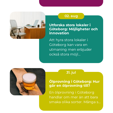
02. aug
Utforska stora lokaler i
Göteborg: Möjligheter och
innovation
Att hyra stora lokaler i
Göteborg kan vara en
utmaning men erbjuder
också stora möjl...
31. jul
Ölprovning i Göteborg: Hur
går en ölprovning till?
En ölprovning i Göteborg
handlar om mer än att bara
smaka olika sorter. Många s...