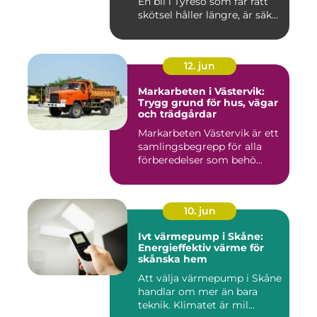
En bil i Tyresö som får rätt
skötsel håller längre, är säk...
12. jun
Markarbeten i Västervik:
Trygg grund för hus, vägar
och trädgårdar
Markarbeten Västervik är ett
samlingsbegrepp för alla
förberedelser som behö...
10. jun
Ivt värmepump i Skåne:
Energieffektiv värme för
skånska hem
Att välja värmepump i Skåne
handlar om mer än bara
teknik. Klimatet är mil...