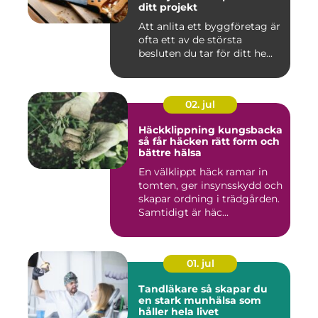
ditt projekt
Att anlita ett byggföretag är
ofta ett av de största
besluten du tar för ditt he...
02. jul
Häckklippning kungsbacka
så får häcken rätt form och
bättre hälsa
En välklippt häck ramar in
tomten, ger insynsskydd och
skapar ordning i trädgården.
Samtidigt är häc...
01. jul
Tandläkare så skapar du
en stark munhälsa som
håller hela livet