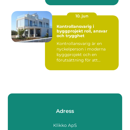
10. jun
Kontrollansvarig i
byggprojekt roll, ansvar
och trygghet
Kontrollansvarig är en
nyckelperson i moderna
byggprojekt och en
förutsättning för att
bygglovsplikt...
Adress