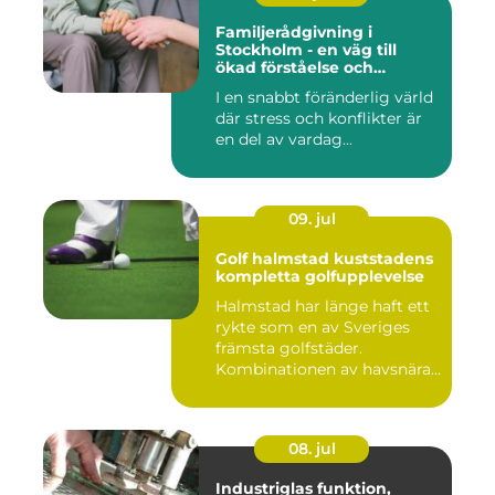
Familjerådgivning i
Stockholm - en väg till
ökad förståelse och
harmoni
I en snabbt föränderlig värld
där stress och konflikter är
en del av vardag...
09. jul
Golf halmstad kuststadens
kompletta golfupplevelse
Halmstad har länge haft ett
rykte som en av Sveriges
främsta golfstäder.
Kombinationen av havsnära
b...
08. jul
Industriglas funktion,