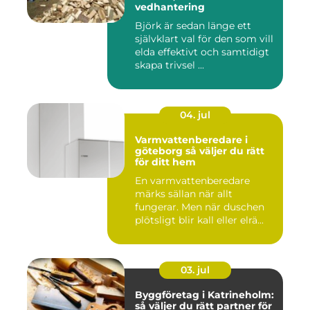
vedhantering
Björk är sedan länge ett
självklart val för den som vill
elda effektivt och samtidigt
skapa trivsel ...
04. jul
Varmvattenberedare i
göteborg så väljer du rätt
för ditt hem
En varmvattenberedare
märks sällan när allt
fungerar. Men när duschen
plötsligt blir kall eller elrä...
03. jul
Byggföretag i Katrineholm:
så väljer du rätt partner för