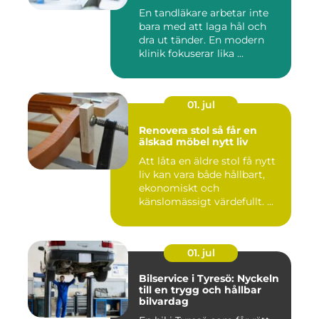
En tandläkare arbetar inte
bara med att laga hål och
dra ut tänder. En modern
klinik fokuserar lika ...
01. jul
Renovera stol så får en
älskad möbel nytt liv
Att låta en äldre stol få nytt
liv kan vara både hållbart,
ekonomiskt och
känslomässigt värdefullt. ...
01. jul
Bilservice i Tyresö: Nyckeln
till en trygg och hållbar
bilvardag