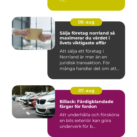
m...
09. aug
Sälja företag norrland så
maximerar du värdet i
livets viktigaste affär
Att sälja ett företag i
Norrland är mer än en
juridisk transaktion. För
många handlar det om att
läm...
07. aug
Billack: Färdigblandade
färger för fordon
Att underhålla och försköna
en bils exteriör kan göra
underverk för b...