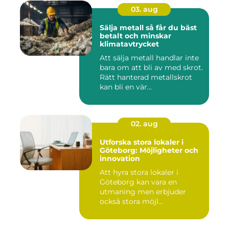
03. aug
Sälja metall så får du bäst
betalt och minskar
klimatavtrycket
Att sälja metall handlar inte
bara om att bli av med skrot.
Rätt hanterad metallskrot
kan bli en vär...
02. aug
Utforska stora lokaler i
Göteborg: Möjligheter och
innovation
Att hyra stora lokaler i
Göteborg kan vara en
utmaning men erbjuder
också stora möjl...