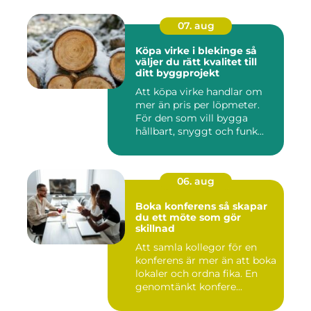
07. aug
Köpa virke i blekinge så
väljer du rätt kvalitet till
ditt byggprojekt
Att köpa virke handlar om
mer än pris per löpmeter.
För den som vill bygga
hållbart, snyggt och funk...
06. aug
Boka konferens så skapar
du ett möte som gör
skillnad
Att samla kollegor för en
konferens är mer än att boka
lokaler och ordna fika. En
genomtänkt konfere...