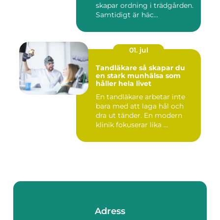
skapar ordning i trädgården.
Samtidigt är häc...
01. jul
Tandläkare så skapar du
en stark munhälsa som
håller hela livet
En tandläkare arbetar inte
bara med att laga hål och
dra ut tänder. En modern
klinik fokuserar lika ...
Adress