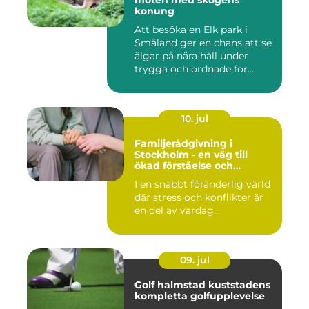
möten med skogens
konung
Att besöka en Elk park i
Småland ger en chans att se
älgar på nära håll under
trygga och ordnade for...
10. jul
Familjerådgivning i
Stockholm - en väg till
ökad förståelse och
harmoni
I en snabbt föränderlig värld
där stress och konflikter är
en del av vardag...
09. jul
Golf halmstad kuststadens
kompletta golfupplevelse