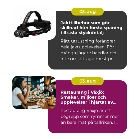
03. aug
Jakttillbehör som gör
skillnad från första spaning
till sista styckdetalj
Rätt utrustning förändrar
hela jaktupplevelsen. För
många jägare handlar det
inte om att äga mest pr...
03. aug
Restaurang i Växjö:
Smaker, miljöer och
upplevelser i hjärtat av
Småland
Restaurang Växjö är ett
begrepp som rymmer mer
än bara mat på tallriken. I...