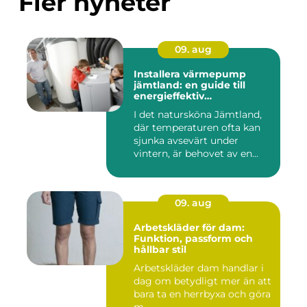
Fler nyheter
09. aug
Installera värmepump
jämtland: en guide till
energieffektiv
uppvärmning
I det natursköna Jämtland,
där temperaturen ofta kan
sjunka avsevärt under
vintern, är behovet av en...
09. aug
Arbetskläder för dam:
Funktion, passform och
hållbar stil
Arbetskläder dam handlar i
dag om betydligt mer än att
bara ta en herrbyxa och göra