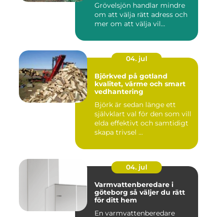
Grövelsjön handlar mindre
om att välja rätt adress och
mer om att välja vil...
04. jul
Björkved på gotland
kvalitet, värme och smart
vedhantering
Björk är sedan länge ett
självklart val för den som vill
elda effektivt och samtidigt
skapa trivsel ...
04. jul
Varmvattenberedare i
göteborg så väljer du rätt
för ditt hem
En varmvattenberedare