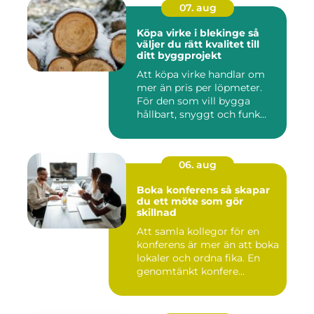
07. aug
Köpa virke i blekinge så
väljer du rätt kvalitet till
ditt byggprojekt
Att köpa virke handlar om
mer än pris per löpmeter.
För den som vill bygga
hållbart, snyggt och funk...
06. aug
Boka konferens så skapar
du ett möte som gör
skillnad
Att samla kollegor för en
konferens är mer än att boka
lokaler och ordna fika. En
genomtänkt konfere...