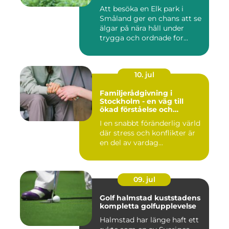
Att besöka en Elk park i
Småland ger en chans att se
älgar på nära håll under
trygga och ordnade for...
10. jul
Familjerådgivning i
Stockholm - en väg till
ökad förståelse och
harmoni
I en snabbt föränderlig värld
där stress och konflikter är
en del av vardag...
09. jul
Golf halmstad kuststadens
kompletta golfupplevelse
Halmstad har länge haft ett