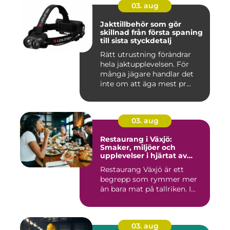
03. aug
Jakttillbehör som gör
skillnad från första spaning
till sista styckdetalj
Rätt utrustning förändrar
hela jaktupplevelsen. För
många jägare handlar det
inte om att äga mest pr...
03. aug
Restaurang i Växjö:
Smaker, miljöer och
upplevelser i hjärtat av
Småland
Restaurang Växjö är ett
begrepp som rymmer mer
än bara mat på tallriken. I...
03. aug