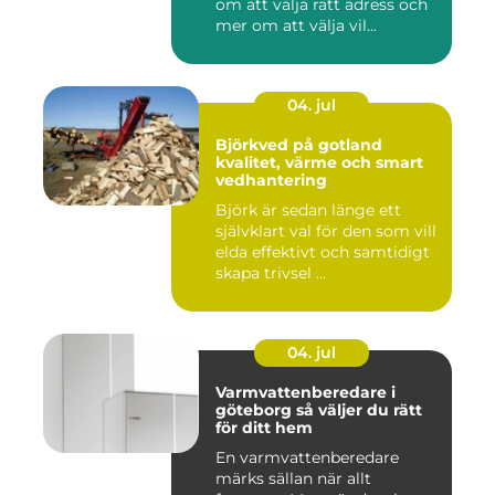
om att välja rätt adress och
mer om att välja vil...
04. jul
Björkved på gotland
kvalitet, värme och smart
vedhantering
Björk är sedan länge ett
självklart val för den som vill
elda effektivt och samtidigt
skapa trivsel ...
04. jul
Varmvattenberedare i
göteborg så väljer du rätt
för ditt hem
En varmvattenberedare
märks sällan när allt