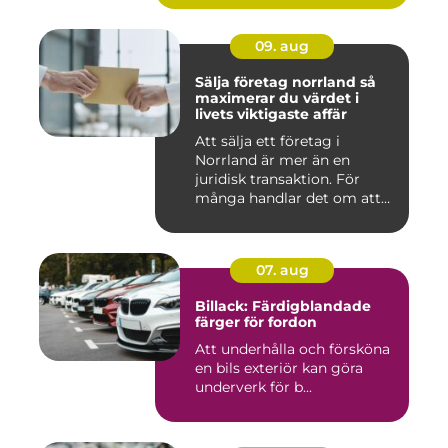
09. aug
Sälja företag norrland så
maximerar du värdet i
livets viktigaste affär
Att sälja ett företag i
Norrland är mer än en
juridisk transaktion. För
många handlar det om att
läm...
07. aug
Billack: Färdigblandade
färger för fordon
Att underhålla och försköna
en bils exteriör kan göra
underverk för b...