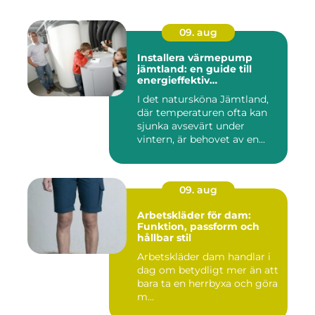
09. aug
Installera värmepump
jämtland: en guide till
energieffektiv
uppvärmning
I det natursköna Jämtland,
där temperaturen ofta kan
sjunka avsevärt under
vintern, är behovet av en...
09. aug
Arbetskläder för dam:
Funktion, passform och
hållbar stil
Arbetskläder dam handlar i
dag om betydligt mer än att
bara ta en herrbyxa och göra
m...