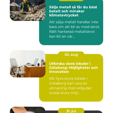
Sälja metall så får du bäst
betalt och minskar
klimatavtrycket
Att sälja metall handlar inte
bara om att bli av med skrot.
Rätt hanterad metallskrot
kan bli en vär...
02. aug
Utforska stora lokaler i
Göteborg: Möjligheter och
innovation
Att hyra stora lokaler i
Göteborg kan vara en
utmaning men erbjuder
också stora möjl...
31. jul