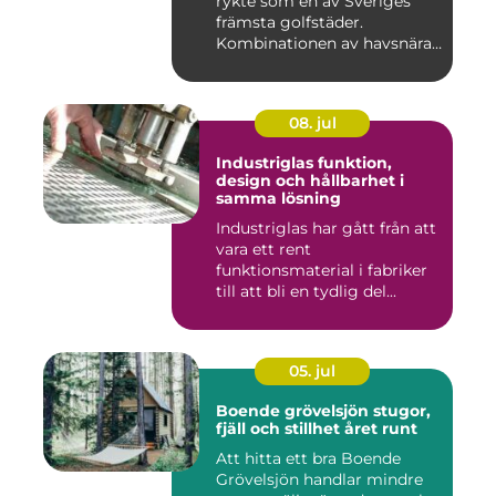
rykte som en av Sveriges
främsta golfstäder.
Kombinationen av havsnära
b...
08. jul
Industriglas funktion,
design och hållbarhet i
samma lösning
Industriglas har gått från att
vara ett rent
funktionsmaterial i fabriker
till att bli en tydlig del...
05. jul
Boende grövelsjön stugor,
fjäll och stillhet året runt
Att hitta ett bra Boende
Grövelsjön handlar mindre