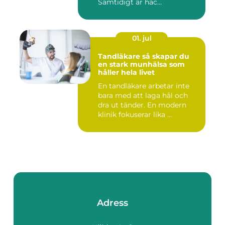
Samtidigt är häc...
01. jul
Tandläkare så skapar du
en stark munhälsa som
håller hela livet
En tandläkare arbetar inte
bara med att laga hål och
dra ut tänder. En modern
klinik fokuserar lika ...
Adress