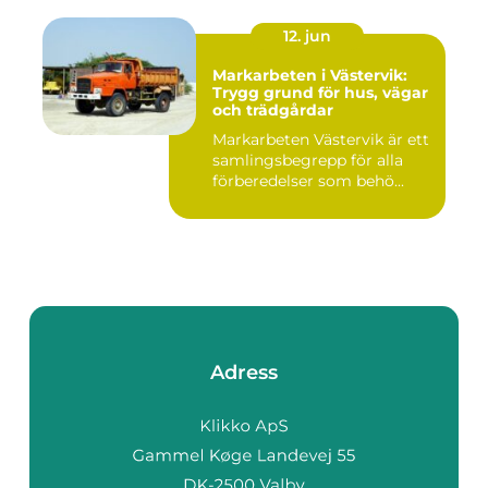
12. jun
Markarbeten i Västervik:
Trygg grund för hus, vägar
och trädgårdar
Markarbeten Västervik är ett
samlingsbegrepp för alla
förberedelser som behö...
Adress