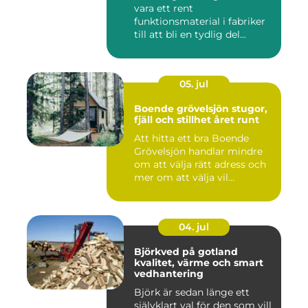
vara ett rent
funktionsmaterial i fabriker
till att bli en tydlig del...
05. jul
Boende grövelsjön stugor,
fjäll och stillhet året runt
Att hitta ett bra Boende
Grövelsjön handlar mindre
om att välja rätt adress och
mer om att välja vil...
04. jul
Björkved på gotland
kvalitet, värme och smart
vedhantering
Björk är sedan länge ett
självklart val för den som vill