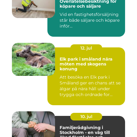
Överlåtelsebesiktning för
köpare och säljare
Vid en fastighetsförsäljning
står både säljare och köpare
inför...
12. jul
Elk park i småland nära
möten med skogens
konung
Att besöka en Elk park i
Småland ger en chans att se
älgar på nära håll under
trygga och ordnade for...
10. jul
Familjerådgivning i
Stockholm - en väg till