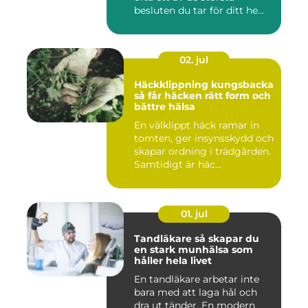
besluten du tar för ditt he...
02. jul
Häckklippning kungsbacka
så får häcken rätt form och
bättre hälsa
En välklippt häck ramar in
tomten, ger insynsskydd och
skapar ordning i trädgården.
Samtidigt är häc...
01. jul
Tandläkare så skapar du
en stark munhälsa som
håller hela livet
En tandläkare arbetar inte
bara med att laga hål och
dra ut tänder. En modern