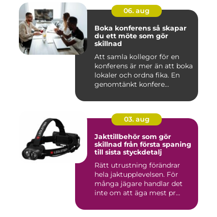
06. aug
Boka konferens så skapar
du ett möte som gör
skillnad
Att samla kollegor för en
konferens är mer än att boka
lokaler och ordna fika. En
genomtänkt konfere...
03. aug
Jakttillbehör som gör
skillnad från första spaning
till sista styckdetalj
Rätt utrustning förändrar
hela jaktupplevelsen. För
många jägare handlar det
inte om att äga mest pr...