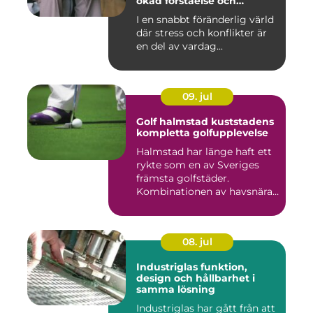
ökad förståelse och
harmoni
I en snabbt föränderlig värld
där stress och konflikter är
en del av vardag...
09. jul
Golf halmstad kuststadens
kompletta golfupplevelse
Halmstad har länge haft ett
rykte som en av Sveriges
främsta golfstäder.
Kombinationen av havsnära
b...
08. jul
Industriglas funktion,
design och hållbarhet i
samma lösning
Industriglas har gått från att