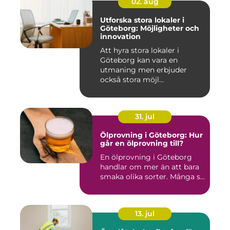
02. aug
Utforska stora lokaler i
Göteborg: Möjligheter och
innovation
Att hyra stora lokaler i
Göteborg kan vara en
utmaning men erbjuder
också stora möjl...
31. jul
Ölprovning i Göteborg: Hur
går en ölprovning till?
En ölprovning i Göteborg
handlar om mer än att bara
smaka olika sorter. Många s...
13. jul