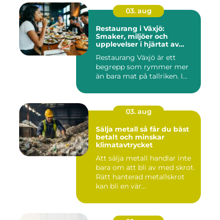
03. aug
Restaurang i Växjö:
Smaker, miljöer och
upplevelser i hjärtat av
Småland
Restaurang Växjö är ett
begrepp som rymmer mer
än bara mat på tallriken. I...
03. aug
Sälja metall så får du bäst
betalt och minskar
klimatavtrycket
Att sälja metall handlar inte
bara om att bli av med skrot.
Rätt hanterad metallskrot
kan bli en vär...