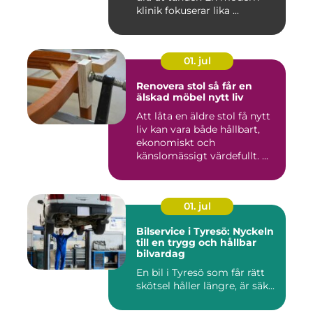
klinik fokuserar lika ...
01. jul
Renovera stol så får en
älskad möbel nytt liv
Att låta en äldre stol få nytt
liv kan vara både hållbart,
ekonomiskt och
känslomässigt värdefullt. ...
01. jul
Bilservice i Tyresö: Nyckeln
till en trygg och hållbar
bilvardag
En bil i Tyresö som får rätt
skötsel håller längre, är säk...