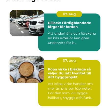
07. aug
Billack: Färdigblandade
färger för fordon
Att underhålla och försköna
en bils exteriör kan göra
underverk för b...
07. aug
Köpa virke i blekinge så
väljer du rätt kvalitet till
ditt byggprojekt
Att köpa virke handlar om
mer än pris per löpmeter.
För den som vill bygga
hållbart, snyggt och funk...