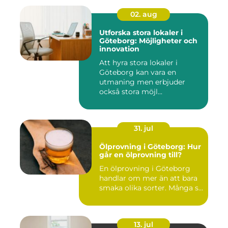
02. aug
Utforska stora lokaler i
Göteborg: Möjligheter och
innovation
Att hyra stora lokaler i
Göteborg kan vara en
utmaning men erbjuder
också stora möjl...
31. jul
Ölprovning i Göteborg: Hur
går en ölprovning till?
En ölprovning i Göteborg
handlar om mer än att bara
smaka olika sorter. Många s...
13. jul