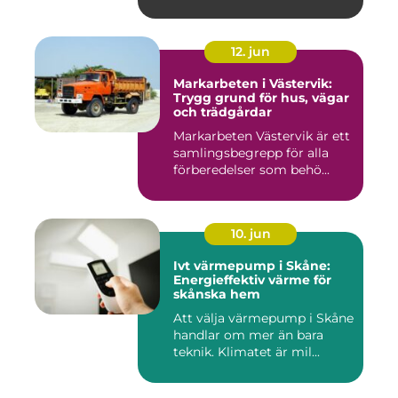
12. jun
Markarbeten i Västervik:
Trygg grund för hus, vägar
och trädgårdar
Markarbeten Västervik är ett
samlingsbegrepp för alla
förberedelser som behö...
10. jun
Ivt värmepump i Skåne:
Energieffektiv värme för
skånska hem
Att välja värmepump i Skåne
handlar om mer än bara
teknik. Klimatet är mil...