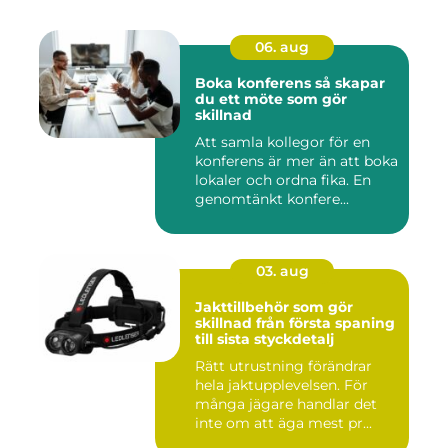
06. aug
Boka konferens så skapar
du ett möte som gör
skillnad
Att samla kollegor för en
konferens är mer än att boka
lokaler och ordna fika. En
genomtänkt konfere...
03. aug
Jakttillbehör som gör
skillnad från första spaning
till sista styckdetalj
Rätt utrustning förändrar
hela jaktupplevelsen. För
många jägare handlar det
inte om att äga mest pr...