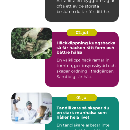
Att anlita ett byggföretag är
ofta ett av de största
besluten du tar för ditt he...
02. jul
Häckklippning kungsbacka
så får häcken rätt form och
bättre hälsa
En välklippt häck ramar in
tomten, ger insynsskydd och
skapar ordning i trädgården.
Samtidigt är häc...
01. jul
Tandläkare så skapar du
en stark munhälsa som
håller hela livet
En tandläkare arbetar inte