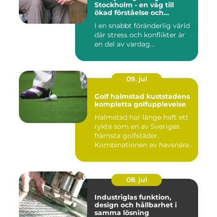
Stockholm - en väg till
ökad förståelse och
harmoni
I en snabbt föränderlig värld
där stress och konflikter är
en del av vardag...
09. jul
Golf halmstad kuststadens
kompletta golfupplevelse
Halmstad har länge haft ett
rykte som en av Sveriges
främsta golfstäder.
Kombinationen av havsnära
b...
08. jul
Industriglas funktion,
design och hållbarhet i
samma lösning