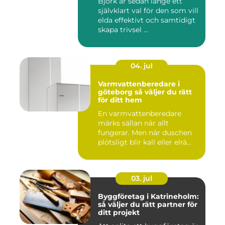
Björk är sedan länge ett
självklart val för den som vill
elda effektivt och samtidigt
skapa trivsel ...
04. jul
Varmvattenberedare i
göteborg så väljer du rätt
för ditt hem
En varmvattenberedare
märks sällan när allt
fungerar. Men när duschen
plötsligt blir kall eller elrä...
03. jul
Byggföretag i Katrineholm:
så väljer du rätt partner för
ditt projekt