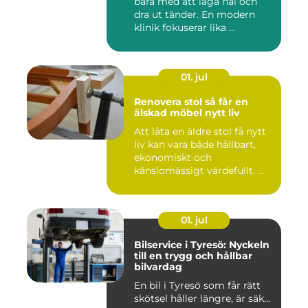
bara med att laga hål och
dra ut tänder. En modern
klinik fokuserar lika ...
01. jul
Renovera stol så får en
älskad möbel nytt liv
Att låta en äldre stol få nytt
liv kan vara både hållbart,
ekonomiskt och
känslomässigt värdefullt. ...
01. jul
Bilservice i Tyresö: Nyckeln
till en trygg och hållbar
bilvardag
En bil i Tyresö som får rätt
skötsel håller längre, är säk...