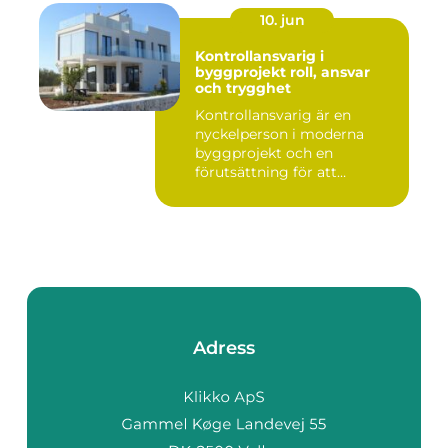
10. jun
Kontrollansvarig i
byggprojekt roll, ansvar
och trygghet
Kontrollansvarig är en
nyckelperson i moderna
byggprojekt och en
förutsättning för att
bygglovsplikt...
Adress