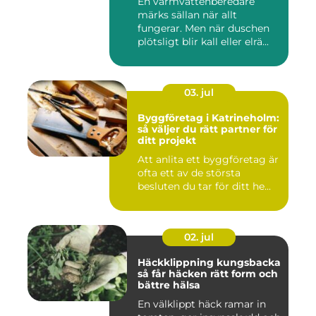
En varmvattenberedare
märks sällan när allt
fungerar. Men när duschen
plötsligt blir kall eller elrä...
03. jul
Byggföretag i Katrineholm:
så väljer du rätt partner för
ditt projekt
Att anlita ett byggföretag är
ofta ett av de största
besluten du tar för ditt he...
02. jul
Häckklippning kungsbacka
så får häcken rätt form och
bättre hälsa
En välklippt häck ramar in