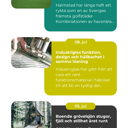
Halmstad har länge haft ett
rykte som en av Sveriges
främsta golfstäder.
Kombinationen av havsnära
b...
08. jul
Industriglas funktion,
design och hållbarhet i
samma lösning
Industriglas har gått från att
vara ett rent
funktionsmaterial i fabriker
till att bli en tydlig del...
05. jul
Boende grövelsjön stugor,
fjäll och stillhet året runt