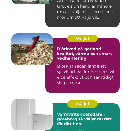
Att hitta ett bra Boende
Grövelsjön handlar mindre
om att välja rätt adress och
mer om att välja vil...
04. jul
Björkved på gotland
kvalitet, värme och smart
vedhantering
Björk är sedan länge ett
självklart val för den som vill
elda effektivt och samtidigt
skapa trivsel ...
04. jul
Varmvattenberedare i
göteborg så väljer du rätt
för ditt hem