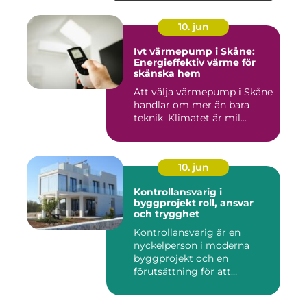
10. jun
Ivt värmepump i Skåne:
Energieffektiv värme för
skånska hem
Att välja värmepump i Skåne
handlar om mer än bara
teknik. Klimatet är mil...
10. jun
Kontrollansvarig i
byggprojekt roll, ansvar
och trygghet
Kontrollansvarig är en
nyckelperson i moderna
byggprojekt och en
förutsättning för att
bygglovsplikt...