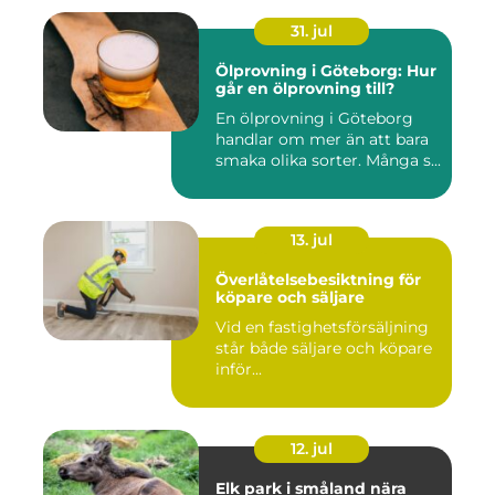
31. jul
Ölprovning i Göteborg: Hur
går en ölprovning till?
En ölprovning i Göteborg
handlar om mer än att bara
smaka olika sorter. Många s...
13. jul
Överlåtelsebesiktning för
köpare och säljare
Vid en fastighetsförsäljning
står både säljare och köpare
inför...
12. jul
Elk park i småland nära