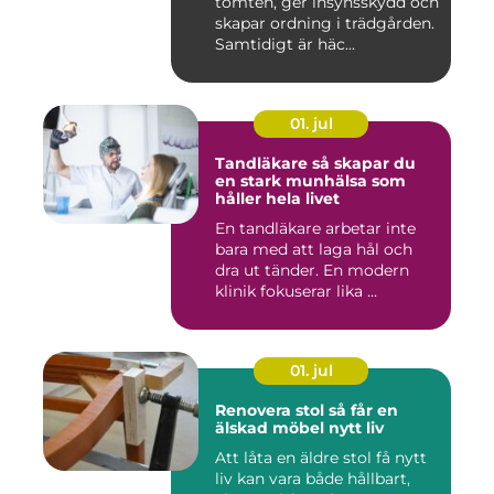
tomten, ger insynsskydd och
skapar ordning i trädgården.
Samtidigt är häc...
01. jul
Tandläkare så skapar du
en stark munhälsa som
håller hela livet
En tandläkare arbetar inte
bara med att laga hål och
dra ut tänder. En modern
klinik fokuserar lika ...
01. jul
Renovera stol så får en
älskad möbel nytt liv
Att låta en äldre stol få nytt
liv kan vara både hållbart,