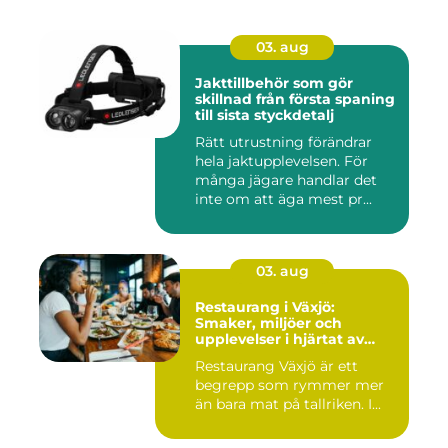
03. aug
Jakttillbehör som gör
skillnad från första spaning
till sista styckdetalj
Rätt utrustning förändrar
hela jaktupplevelsen. För
många jägare handlar det
inte om att äga mest pr...
03. aug
Restaurang i Växjö:
Smaker, miljöer och
upplevelser i hjärtat av
Småland
Restaurang Växjö är ett
begrepp som rymmer mer
än bara mat på tallriken. I...