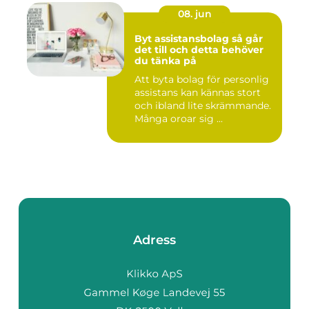
08. jun
Byt assistansbolag så går
det till och detta behöver
du tänka på
Att byta bolag för personlig
assistans kan kännas stort
och ibland lite skrämmande.
Många oroar sig ...
Adress