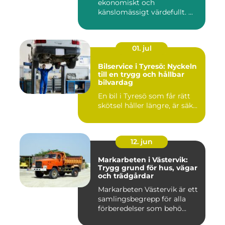
ekonomiskt och
känslomässigt värdefullt. ...
01. jul
Bilservice i Tyresö: Nyckeln
till en trygg och hållbar
bilvardag
En bil i Tyresö som får rätt
skötsel håller längre, är säk...
12. jun
Markarbeten i Västervik:
Trygg grund för hus, vägar
och trädgårdar
Markarbeten Västervik är ett
samlingsbegrepp för alla
förberedelser som behö...