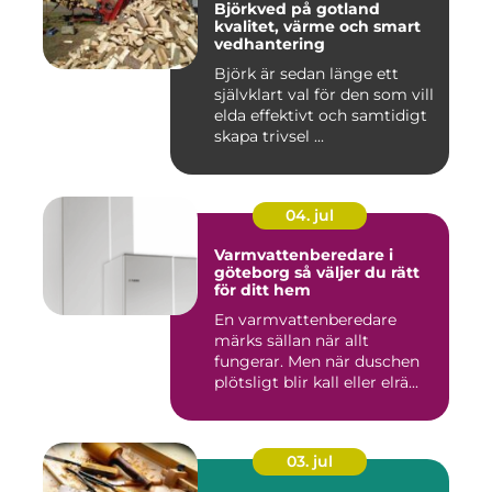
Björkved på gotland
kvalitet, värme och smart
vedhantering
Björk är sedan länge ett
självklart val för den som vill
elda effektivt och samtidigt
skapa trivsel ...
04. jul
Varmvattenberedare i
göteborg så väljer du rätt
för ditt hem
En varmvattenberedare
märks sällan när allt
fungerar. Men när duschen
plötsligt blir kall eller elrä...
03. jul