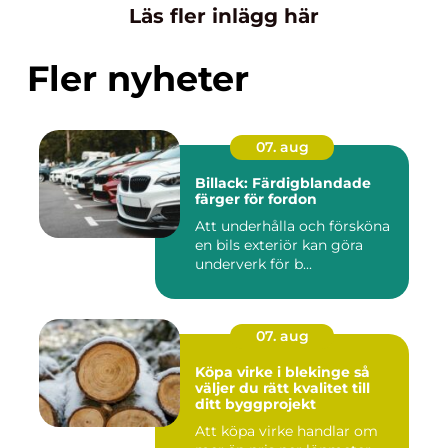
Läs fler inlägg här
Fler nyheter
07. aug
Billack: Färdigblandade
färger för fordon
Att underhålla och försköna
en bils exteriör kan göra
underverk för b...
07. aug
Köpa virke i blekinge så
väljer du rätt kvalitet till
ditt byggprojekt
Att köpa virke handlar om