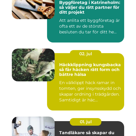
Byggföretag i Katrineholm:
så väljer du rätt partner för
ditt projekt
Att anlita ett byggföretag är
ofta ett av de största
besluten du tar för ditt he...
02. jul
Häckklippning kungsbacka
så får häcken rätt form och
bättre hälsa
En välklippt häck ramar in
tomten, ger insynsskydd och
skapar ordning i trädgården.
Samtidigt är häc...
01. jul
Tandläkare så skapar du