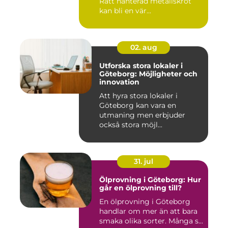
Rätt hanterad metallskrot
kan bli en vär...
02. aug
Utforska stora lokaler i
Göteborg: Möjligheter och
innovation
Att hyra stora lokaler i
Göteborg kan vara en
utmaning men erbjuder
också stora möjl...
31. jul
Ölprovning i Göteborg: Hur
går en ölprovning till?
En ölprovning i Göteborg
handlar om mer än att bara
smaka olika sorter. Många s...