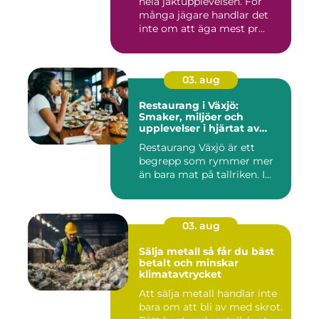
hela jaktupplevelsen. För
många jägare handlar det
inte om att äga mest pr...
03. aug
Restaurang i Växjö:
Smaker, miljöer och
upplevelser i hjärtat av
Småland
Restaurang Växjö är ett
begrepp som rymmer mer
än bara mat på tallriken. I...
03. aug
Sälja metall så får du bäst
betalt och minskar
klimatavtrycket
Att sälja metall handlar inte
bara om att bli av med skrot.