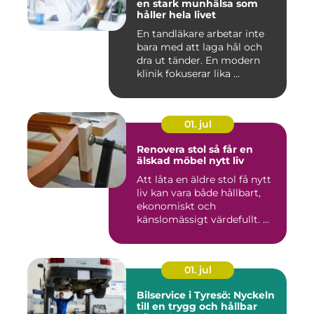
en stark munhälsa som
håller hela livet
En tandläkare arbetar inte
bara med att laga hål och
dra ut tänder. En modern
klinik fokuserar lika ...
01. jul
Renovera stol så får en
älskad möbel nytt liv
Att låta en äldre stol få nytt
liv kan vara både hållbart,
ekonomiskt och
känslomässigt värdefullt. ...
01. jul
Bilservice i Tyresö: Nyckeln
till en trygg och hållbar