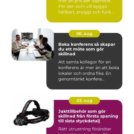
mer än pris per löpmeter.
För den som vill bygga
hållbart, snyggt och funk...
06. aug
Boka konferens så skapar
du ett möte som gör
skillnad
Att samla kollegor för en
konferens är mer än att boka
lokaler och ordna fika. En
genomtänkt konfere...
03. aug
Jakttillbehör som gör
skillnad från första spaning
till sista styckdetalj
Rätt utrustning förändrar