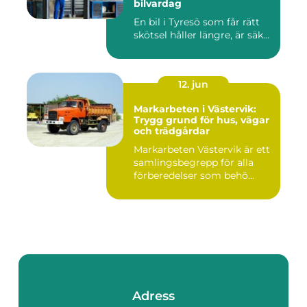
bilvardag
En bil i Tyresö som får rätt
skötsel håller längre, är säk...
12. jun
Markarbeten i Västervik:
Trygg grund för hus, vägar
och trädgårdar
Markarbeten Västervik är ett
samlingsbegrepp för alla
förberedelser som behö...
Adress