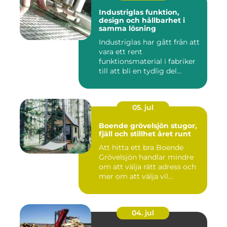
Industriglas funktion,
design och hållbarhet i
samma lösning
Industriglas har gått från att
vara ett rent
funktionsmaterial i fabriker
till att bli en tydlig del...
05. jul
Boende grövelsjön stugor,
fjäll och stillhet året runt
Att hitta ett bra Boende
Grövelsjön handlar mindre
om att välja rätt adress och
mer om att välja vil...
04. jul