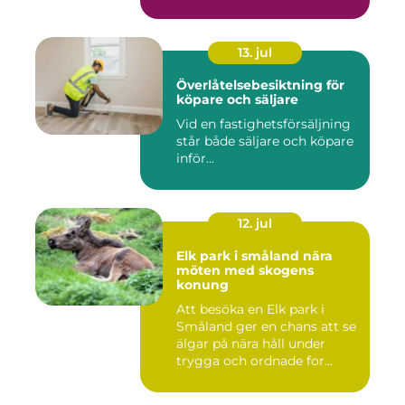
13. jul
Överlåtelsebesiktning för
köpare och säljare
Vid en fastighetsförsäljning
står både säljare och köpare
inför...
12. jul
Elk park i småland nära
möten med skogens
konung
Att besöka en Elk park i
Småland ger en chans att se
älgar på nära håll under
trygga och ordnade for...