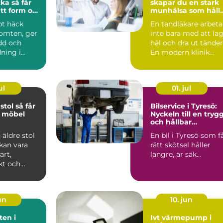
å får
skapar du en stark
tt form och
munhälsa som håll
lsa
hela livet
pt häck
En tandläkare arbeta
tomten, ger
inte bara med att la
dd och
hål och dra ut tänder
ning i
En modern klinik
n.
fokuserar lika ...
är häc...
ul
01. jul
 så får
Bilservice i Tyresö:
d möbel
Nyckeln till en tryg
och hållbar
bilvardag
 äldre stol
En bil i Tyresö som f
 kan vara
rätt skötsel håller
art,
längre, är säk...
kt och
sigt
..
un
10. jun
en i
Ivt värmepump i