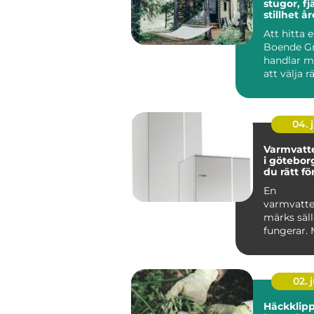
stugor, fj
stillhet å
Att hitta e
Boende Gr
handlar m
att välja r
och mer o
vil...
04. j
Varmvatt
i göteborg så väl
du rätt fö
En
varmvatte
märks säll
fungerar.
duschen pl
kall eller el
02. j
Häckklip