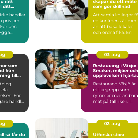
du rätt
skapar du ett möte
l ditt
som gör skillnad
ekt
irke handlar
Att samla kollegor f
 pris per
en konferens är mer
 För den
än att boka lokaler
bygga
och ordna fika. En
snyggt och
genomtänkt konfere.
aug
03. aug
ehör som
Restaurang i Växjö:
från
Smaker, miljöer oc
ning till
upplevelser i hjärta
kdetalj
av Småland
stning
Restaurang Växjö är
hela
ett begrepp som
elsen. För
rymmer mer än bara
are handlar
mat på tallriken. I...
m att äga
aug
02. aug
år du
Utforska stora