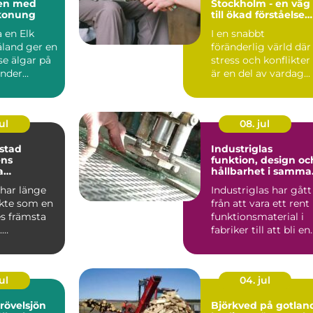
en med
Stockholm - en väg
konung
till ökad förståelse
och harmoni
 en Elk
I en snabbt
åland ger en
föränderlig värld där
se älgar på
stress och konflikter
under
är en del av vardag...
h ordnade
ul
08. jul
stad
Industriglas
ens
funktion, design oc
a
hållbarhet i samma
velse
lösning
har länge
Industriglas har gått
ykte som en
från att vara ett rent
es främsta
funktionsmaterial i
.
fabriker till att bli en
ionen av
tydlig del...
..
ul
04. jul
rövelsjön
Björkved på gotlan