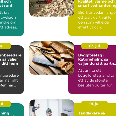
äll och
kvalitet, värme och
ret runt
smart vedhanterin
tt bra
Björk är sedan länge
övelsjön
ett självklart val för
indre om
den som vill elda
ätt adress
effektivt och
m att välja
samtidigt skapa
trivsel ...
ul
03. jul
enberedare
Byggföretag i
jer
Katrineholm: så
r ditt hem
väljer du rätt partn
för ditt projekt
Att anlita ett
nberedare
byggföretag är ofta
an när allt
ett av de största
 Men när
besluten du tar för
ötsligt blir
ditt he...
rä...
ul
01. jul
pning
Tandläkare så