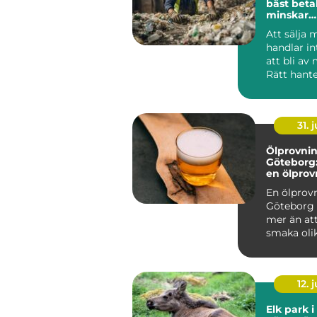
bäst beta
minskar
klimatavt
Att sälja 
handlar i
att bli av
Rätt hant
metallskro
vär...
31. j
Ölprovnin
Göteborg:
en ölprovn
En ölprovn
Göteborg
mer än att
smaka olik
Många s...
12. j
Elk park 