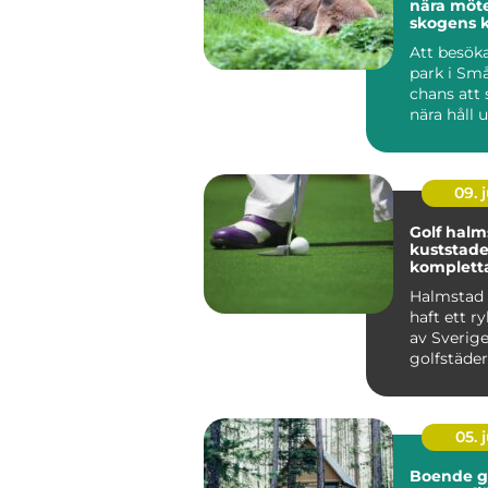
nära möt
skogens 
Att besöka
park i Sm
chans att 
nära håll 
trygga oc
for...
09. j
Golf halm
kuststad
komplett
golfupple
Halmstad 
haft ett r
av Sverig
golfstäder
Kombinat
havsnära b.
05. j
Boende g