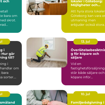
lt och
lokaler i Göteborg:
Möjligheter och
rycket
innovation
metall
Att hyra stora lokaler
nte bara om
Göteborg kan vara e
 med skrot.
utmaning men
erad
erbjuder också stora
t kan bli en
möjl...
ul
13. jul
g i
Överlåtelsebesiktni
 Hur går
g för köpare och
ing till?
säljare
ing i
Vid en
 handlar om
fastighetsförsäljning
 bara
står både säljare och
a sorter.
köpare inför...
ul
10. jul
i småland
Familjerådgivning i