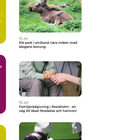
 i
n
12. jul
Elk park i småland nära möten med
skogens konung
n
10. jul
Familjerådgivning i Stockholm - en
väg till ökad förståelse och harmoni