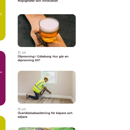
Möjligheter och innovation
ör
..
31. jul
Ölprovning i Göteborg: Hur går en
ölprovning till?
h
t
13. jul
Överlåtelsebesiktning för köpare och
säljare