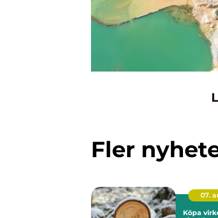
L
Fler nyhet
07. 
Köpa virk