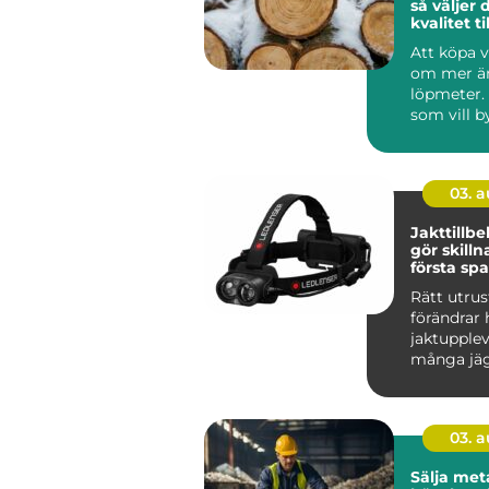
så väljer 
kvalitet til
byggproj
Att köpa v
om mer än
löpmeter.
som vill 
hållbart, 
funk...
03. 
Jakttillb
gör skillnad 
första spa
sista styc
Rätt utru
förändrar 
jaktupplev
många jäg
det inte o
mest pr...
03. 
Sälja metall så f