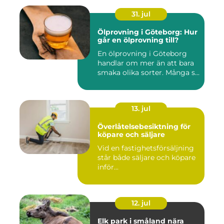
31. jul
Ölprovning i Göteborg: Hur
går en ölprovning till?
En ölprovning i Göteborg
handlar om mer än att bara
smaka olika sorter. Många s...
13. jul
Överlåtelsebesiktning för
köpare och säljare
Vid en fastighetsförsäljning
står både säljare och köpare
inför...
12. jul
Elk park i småland nära