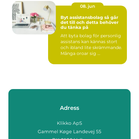
08. jun
Byt assistansbolag så går
det till och detta behöver
du tänka på
Att byta bolag för personlig
assistans kan kännas stort
och ibland lite skrämmande.
Många oroar sig ...
Adress