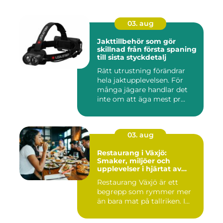
03. aug
Jakttillbehör som gör
skillnad från första spaning
till sista styckdetalj
Rätt utrustning förändrar
hela jaktupplevelsen. För
många jägare handlar det
inte om att äga mest pr...
03. aug
Restaurang i Växjö:
Smaker, miljöer och
upplevelser i hjärtat av
Småland
Restaurang Växjö är ett
begrepp som rymmer mer
än bara mat på tallriken. I...