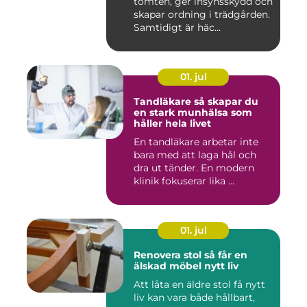
tomten, ger insynsskydd och
skapar ordning i trädgården.
Samtidigt är häc...
01. jul
Tandläkare så skapar du
en stark munhälsa som
håller hela livet
En tandläkare arbetar inte
bara med att laga hål och
dra ut tänder. En modern
klinik fokuserar lika ...
01. jul
Renovera stol så får en
älskad möbel nytt liv
Att låta en äldre stol få nytt
liv kan vara både hållbart,