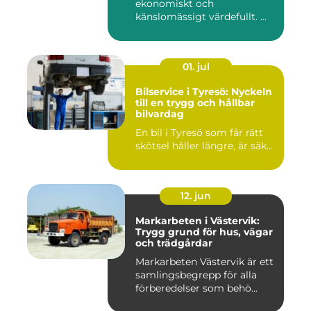
ekonomiskt och
känslomässigt värdefullt. ...
01. jul
Bilservice i Tyresö: Nyckeln
till en trygg och hållbar
bilvardag
En bil i Tyresö som får rätt
skötsel håller längre, är säk...
12. jun
Markarbeten i Västervik:
Trygg grund för hus, vägar
och trädgårdar
Markarbeten Västervik är ett
samlingsbegrepp för alla
förberedelser som behö...