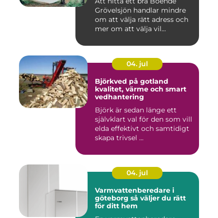
Att hitta ett bra Boende
Grövelsjön handlar mindre
om att välja rätt adress och
mer om att välja vil...
04. jul
Björkved på gotland
kvalitet, värme och smart
vedhantering
Björk är sedan länge ett
självklart val för den som vill
elda effektivt och samtidigt
skapa trivsel ...
04. jul
Varmvattenberedare i
göteborg så väljer du rätt
för ditt hem