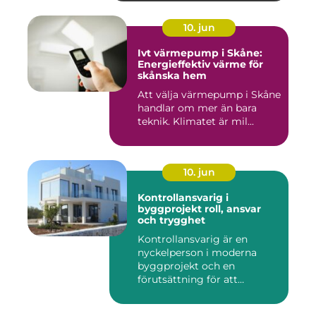
10. jun
Ivt värmepump i Skåne:
Energieffektiv värme för
skånska hem
Att välja värmepump i Skåne
handlar om mer än bara
teknik. Klimatet är mil...
10. jun
Kontrollansvarig i
byggprojekt roll, ansvar
och trygghet
Kontrollansvarig är en
nyckelperson i moderna
byggprojekt och en
förutsättning för att
bygglovsplikt...