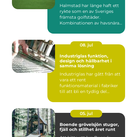
Halmstad har länge haft ett
rykte som en av Sveriges
främsta golfstäder.
Kombinationen av havsnära
b...
08. jul
Industriglas funktion,
design och hållbarhet i
samma lösning
Industriglas har gått från att
vara ett rent
funktionsmaterial i fabriker
till att bli en tydlig del...
05. jul
Boende grövelsjön stugor,
fjäll och stillhet året runt