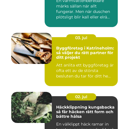
En varmvattenberedare
märks sällan när allt
fungerar. Men när duschen
plötsligt blir kall eller elrä...
03. jul
Byggföretag i Katrineholm:
så väljer du rätt partner för
ditt projekt
Att anlita ett byggföretag är
ofta ett av de största
besluten du tar för ditt he...
02. jul
Häckklippning kungsbacka
så får häcken rätt form och
bättre hälsa
En välklippt häck ramar in