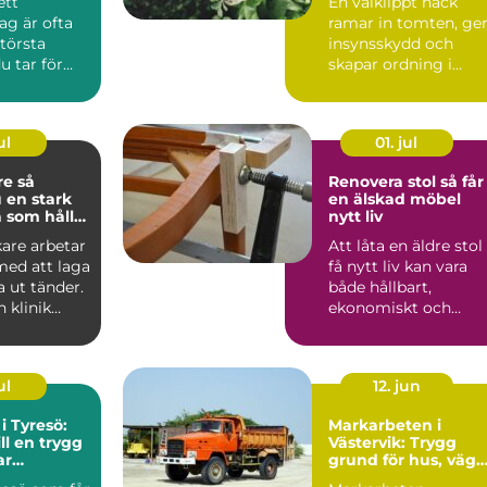
ett
En välklippt häck
ag är ofta
ramar in tomten, ge
största
insynsskydd och
u tar för
skapar ordning i
trädgården.
Samtidigt är häc...
ul
01. jul
 så
Renovera stol så får
 en stark
en älskad möbel
 som håller
nytt liv
are arbetar
Att låta en äldre stol
med att laga
få nytt liv kan vara
a ut tänder.
både hållbart,
 klinik
ekonomiskt och
ka ...
känslomässigt
värdefullt. ...
ul
12. jun
 i Tyresö:
Markarbeten i
ll en trygg
Västervik: Trygg
ar
grund för hus, väga
och trädgårdar