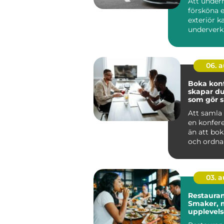
Att under
försköna e
exteriör k
underverk f
06. 
Boka konfe
skapar du
som gör s
Att samla 
en konfer
än att bok
och ordna 
genomtänk
03. 
Restauran
Smaker, m
upplevelse
av Småla