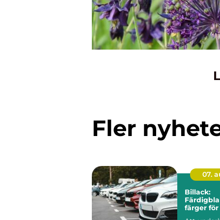
L
Fler nyhet
07. 
Billack:
Färdigbl
färger för