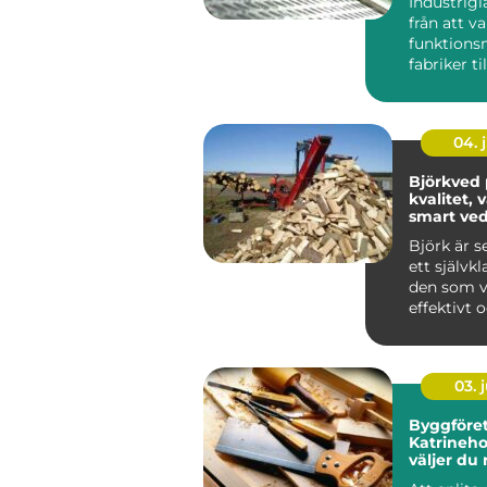
Industrigl
från att va
funktionsm
fabriker til
tydlig del..
04. j
Björkved 
kvalitet,
smart ve
Björk är s
ett självkl
den som vi
effektivt 
samtidigt
trivsel ...
03. j
Byggföret
Katrineho
väljer du 
för ditt p