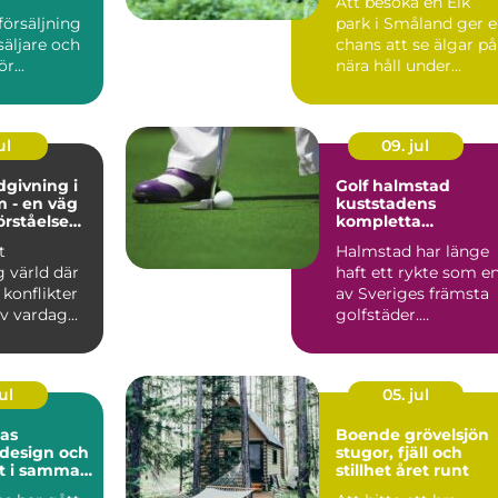
Att besöka en Elk
försäljning
park i Småland ger 
säljare och
chans att se älgar på
r...
nära håll under
trygga och ordnade
for...
ul
09. jul
dgivning i
Golf halmstad
 - en väg
kuststadens
förståelse
kompletta
oni
golfupplevelse
t
Halmstad har länge
g värld där
haft ett rykte som e
 konflikter
av Sveriges främsta
v vardag...
golfstäder.
Kombinationen av
havsnära b...
ul
05. jul
las
Boende grövelsjön
 design och
stugor, fjäll och
t i samma
stillhet året runt