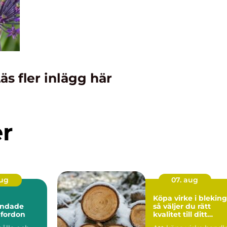
äs fler inlägg här
er
aug
07. aug
Köpa virke i blekin
andade
så väljer du rätt
 fordon
kvalitet till ditt
byggprojekt