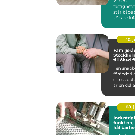
Vid en
fastighets
står både 
köpare infö
10. j
Familjerå
Stockholm
till ökad 
och harm
I en snabb
föränderli
stress och
är en del a
08. j
Industrig
funktion,
hållbarhe
lösning