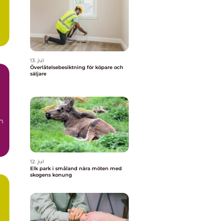
n
13. jul
Överlåtelsebesiktning för köpare och
säljare
m
12. jul
Elk park i småland nära möten med
skogens konung