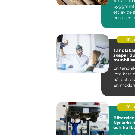
Att anlita 
byggföret
ett av de 
besluten d
ditt he...
01. j
Tandläkare
skapar du
munhälsa
hela livet
En tandläk
inte bara 
hål och dr
En modern
fokuserar li
01. j
Bilservice
Nyckeln ti
och hållb
bilvardag