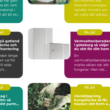
as har gått
Att hitta ett bra
ra ett rent
Boende Grövelsjön
aterial i
handlar mindre om
l att bli en
att välja rätt adress
.
och mer om att välj
vil...
ul
04. jul
på gotland
Varmvattenbereda
 värme och
i göteborg så väljer
dhantering
du rätt för ditt hem
edan länge
En
art val för
varmvattenberedare
ll elda
märks sällan när allt
och
fungerar. Men när
 skapa
duschen plötsligt bli
kall eller elrä...
ul
02. jul
ag i
Häckklippning
lm: så
kungsbacka så får
rätt partner
häcken rätt form o
rojekt
bättre hälsa