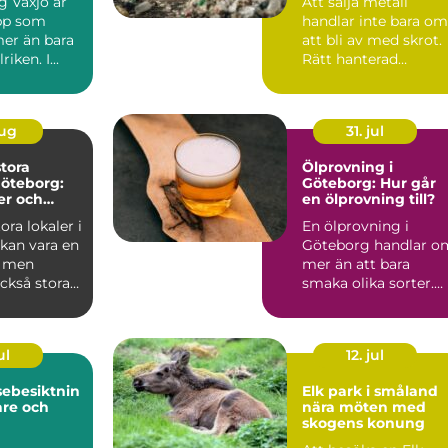
g Växjö är
Att sälja metall
pp som
handlar inte bara om
er än bara
att bli av med skrot.
iken. I...
Rätt hanterad
metallskrot kan bli e
vär...
aug
31. jul
stora
Ölprovning i
Göteborg:
Göteborg: Hur går
er och
en ölprovning till?
n
ora lokaler i
En ölprovning i
kan vara en
Göteborg handlar o
 men
mer än att bara
ckså stora
smaka olika sorter.
Många s...
ul
12. jul
sebesiktnin
Elk park i småland
are och
nära möten med
skogens konung