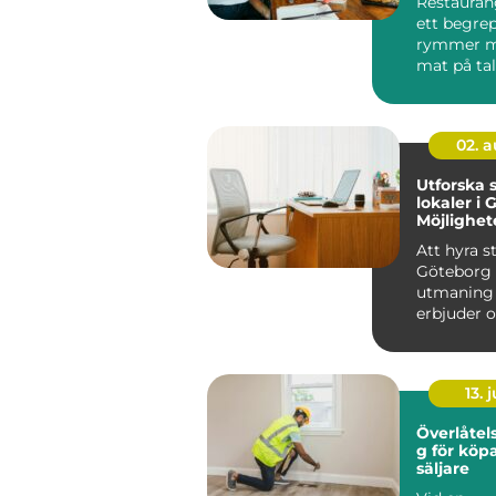
Restauran
ett begre
rymmer m
mat på tallr
02. 
Utforska 
lokaler i 
Möjlighet
innovatio
Att hyra st
Göteborg 
utmaning
erbjuder o
möjl...
13. j
Överlåtel
g för köp
säljare