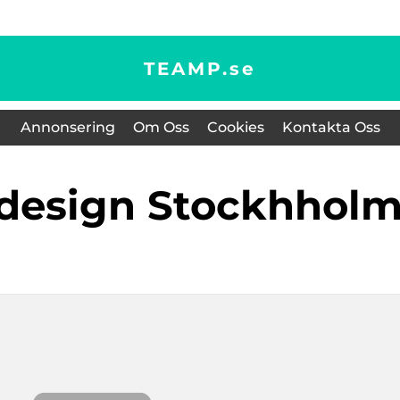
TEAMP.
se
Annonsering
Om Oss
Cookies
Kontakta Oss
sdesign Stockhhol