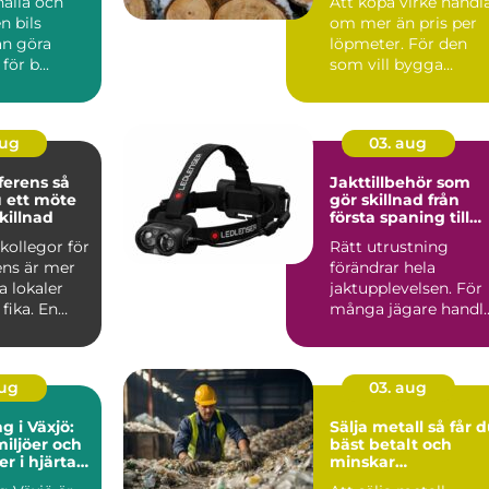
hålla och
Att köpa virke handl
n bils
om mer än pris per
an göra
löpmeter. För den
ör b...
som vill bygga
hållbart, snyggt och
funk...
aug
03. aug
rens så
Jakttillbehör som
 ett möte
gör skillnad från
killnad
första spaning till
sista styckdetalj
kollegor för
Rätt utrustning
ens är mer
förändrar hela
a lokaler
jaktupplevelsen. För
fika. En
många jägare handl
t konfere...
det inte om att äga
mest pr...
aug
03. aug
g i Växjö:
Sälja metall så får du
iljöer och
bäst betalt och
r i hjärtat
minskar
nd
klimatavtrycket